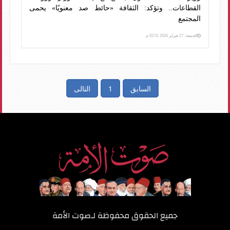
القطاعات.. وتؤكد: الثقافة «حائط صد معنويًا» يحمى
المجتمع
الجمعة، 27 فبراير 2026 02:51 م
السابق
1
التالى
جميع الحقوق محفوظة لـ
صوت الأمة