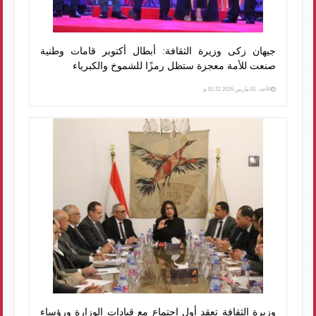
جيهان زكى وزيرة الثقافة: أبطال أكتوبر قامات وطنية
صنعت للأمة معجزة ستظل رمزًا للشموخ والكبرياء
الأحد، 01 مارس 2026 02:32 م
وزيرة الثقافة تعقد أول اجتماع مع قيادات الوزارة ورؤساء