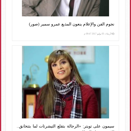
نجوم الفن والإعلام ينعون المذيع عمرو سمير (صور)
الأربعاء، 05 يوليو 2017 09:47 م
سيمون على تويتر: «الرجالة بتقلع التيشرتات لما بتتخانق..