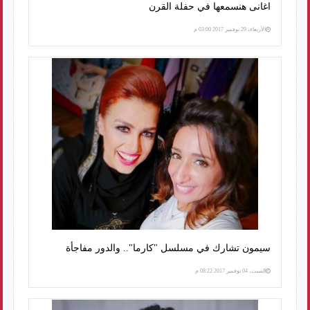
اغانى هنسمعها في حفلة القرن
الأربعاء، 29 نوفمبر 2017 03:00 م
سيمون تشارك في مسلسل "كارما".. والدور مفاجأة
السبت، 04 نوفمبر 2017 08:22 م