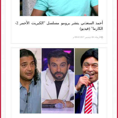
أحمد السعدني ينشر برومو مسلسل "الكبريت الأحمر 2-
الكارما" (فيديو)
الأربعاء، 06 ديسمبر 2017 09:43 م