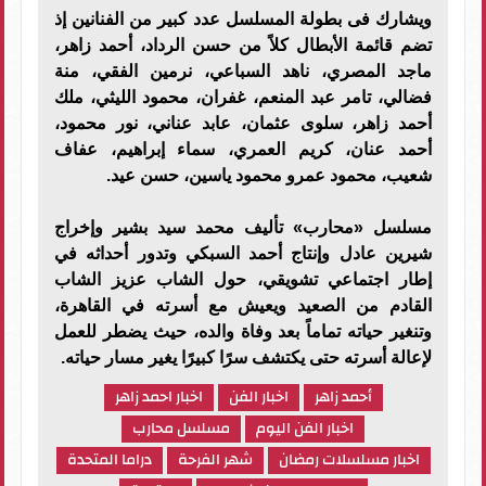
ويشارك فى بطولة المسلسل عدد كبير من الفنانين إذ
تضم قائمة الأبطال كلاً من حسن الرداد، أحمد زاهر،
ماجد المصري، ناهد السباعي، نرمين الفقي، منة
فضالي، تامر عبد المنعم، غفران، محمود الليثي، ملك
أحمد زاهر، سلوى عثمان، عابد عناني، نور محمود،
أحمد عنان، كريم العمري، سماء إبراهيم، عفاف
شعيب، محمود عمرو محمود ياسين، حسن عيد.
مسلسل «محارب» تأليف محمد سيد بشير وإخراج
شيرين عادل وإنتاج أحمد السبكي وتدور أحداثه في
إطار اجتماعي تشويقي، حول الشاب عزيز الشاب
القادم من الصعيد ويعيش مع أسرته في القاهرة،
وتنغير حياته تماماً بعد وفاة والده، حيث يضطر للعمل
لإعالة أسرته حتى يكتشف سرًا كبيرًا يغير مسار حياته.
أحمد زاهر
اخبار الفن
اخبار احمد زاهر
اخبار الفن اليوم
مسلسل محارب
اخبار مسلسلات رمضان
شهر الفرحة
دراما المتحدة