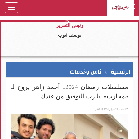
oggle
gation
رئيس التحرير
يوسف ايوب
الرئيسية
ناس وخدمات
مسلسلات رمضان 2024.. أحمد زاهر يروج لـ
«محارب»: يا رب التوفيق من عندك
السبت، 24 فبراير 2024 07:33 م