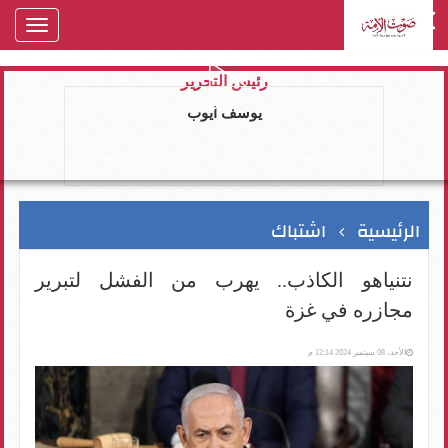
oggle
gation
رئيس التحرير
يوسف ايوب
الرئيسية
اشتباك
نتنياهو الكاذب.. يهرب من الفشل لتبرير
مجازره في غزة
الأحد، 08 سبتمبر 2024 12:14 م