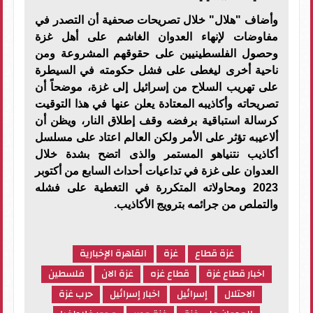
وأضاف "هلال" خلال تصريحات صحفية أن التصدر في
مفاوضات لإنهاء العدوان الغاشم على أهل غزة
وحصول الفلسطينيين على حقوقهم المشروعة ومن
ناحية أخرى ليغطى على فشل حكومته في السيطرة
على تهريب السلاح من إسرائيل إلى غزة، موضحاً أن
تصريحاته وأكاذيبه المعتادة يعلن عنها في هذا التوقيت
كرسالة استباقية برفضه وقف إطلاق النار، ويظن أن
ألاعيبه تؤثر على الأمر ولكن العالم اعتاد على مسلسل
أكاذيب نتنياهو المستمر والذى اتضح بشدة خلال
العدوان على غزة في تداعيات أحداث السابع من أكتوبر
2023 ومحاولاته المتكررة في التغطية على فشله
والتملص من جرائمه بترويج الأكاذيب
.
غزة قطاع
غزة
القاهرة الإخبارية
اخبار قطاع غزة
قطاع غزه
غزة الان
فلسطين
الاحتلال
إسرائيل
اخبار إسرائيل
حرب غزة