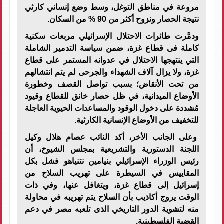
مروعة في مناطق التوغل، وسط وضع إنساني كارثي
نتيجة الحصار ونزوح أكثر من 90 % من السكان.
ودمَّرت طائرات الاحتلال الإسرائيلي مربعات سكنية
كاملة فى قطاع غزة، ضمن سياسة التدمير الشاملة
التي ينتهجها الاحتلال في عدوانه المستمر على قطاع
غزة، ولا يزال آلاف الشهداء والجرحى لم يتم انتشالهم
من تحت الأنقاض؛ بسبب تواصل القصف وخطورة
الأوضاع الميدانية، في ظل حصار خانق للقطاع وقيود
مُشددة على دخول الوقود والمساعدات الحيوية العاجلة
للتخفيف من الأوضاع الإنسانية الكارثية
.
وعلى الجانب الأخر، أكد النائب عصام هلال وكيل
اللجنة الدستورية والتشريعية بمجلس الشيوخ، أن
رئيس الوزراء الإسرائيلي بنيامين نتنياهو فشل بكل
المقاييس في السيطرة على تهريب السلاح من
إسرائيل إلى قطاع غزة، ويتغافل عنها، وفي ذات
الوقت يروج أكاذيب بأن السلاح يتم تهريبه في محاولة
منه لتشوية الدور التاريخي الذى تلعبه مصر في دعم
القضية الفلسطينية.