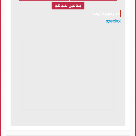
بنيامين نتنياهو
قد يعجبك ايضا