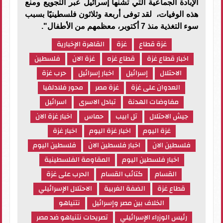
الإبادة الجماعية التي تشنها إسرائيل عبر التجويع ومنع
هذه الوفيات، لقد توفى أربعة وثلاثون فلسطينيًا بسبب
سوء التغذية منذ 7 أكتوبر، معظمهم من الأطفال".
غزة قطاع
غزة
القاهرة الإخبارية
اخبار قطاع غزة
قطاع غزه
غزة الان
فلسطين
الاحتلال
إسرائيل
اخبار إسرائيل
حرب غزة
العدوان على غزة
غزة مصر
محور فلادلفيا
مفاوضات الهدنة
تبادل الاسرى
اسرائيل
جيش الاحتلال
تل ابيب
حماس
اخبار غزة الان
غزة اليوم
اخبار غزة اليوم
اخبار غزة
فلسطين الان
اخبار فلسطين الان
فلسطين اليوم
اخبار فلسطين اليوم
المقاومة الفلسطينية
القسام
كتائب القسام
الحرب على غزة
قطاع غزة
الضفة الغربية
الاحتلال الإسرائيلي
الخلاف بين مصر وإسرائيل
نتنياهو
رئيس الوزراء الإسرائيلي
تصريحات نتنياهو ضد مصر