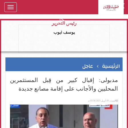
oggle
gation
رئيس التحرير
يوسف ايوب
الرئيسية
عاجل
مدبولى: إقبال كبير من قِبل المستثمرين
المحليين والأجانب على إقامة مصانع جديدة
السبت، 19 أبريل 2025 03:50 م