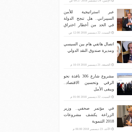
الإثنين، 24 ديسمبر 2018 09:27 ص
عبر استراتيجية للأمن
السيبراني.. هل تنجح الدولة
في الحد من أخطار اختراق
بنية الاتصالات؟
السبت، 22 ديسمبر 2018 12:00 ص
اتصال هاتفي هام بين السيسي
ومديرة صندوق النقد الدولي
الجمعة، 21 ديسمبر 2018 10:19 م
مشروع شارع 306 نافذة نحو
الرقي وتحسين الاقتصاد..
ويبقى الأمل
السبت، 22 ديسمبر 2018 01:00 م
في مؤتمر صحفي.. وزير
الزراعة يكشف مشروعات
2018 التنموية
الأحد، 23 ديسمبر 2018 06:00 م