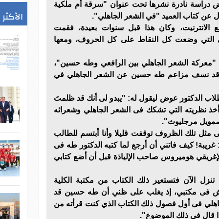
وض دراسة نادرة نشرها تحت عنوان "سرقة أم ملكية
الأكثر 
 عن كتاب العميد "في الشعر الجاهلي".
ع الانترنيت، وكان هذا قبل سنوات بعيدة، فقمت
ا هي التي وضعت كل النقاط على كل الحروف، ومعها
 "معركة الشعر الجاهلي بين الرافعي وطه حسين"،
ن قد نسف مزاعم طه حسين عن الشعر الجاهلي في
 الدكتور عوض ليقول له: "يبدو لى أنك قد ظلمتَ
 أخذ نظريته التي تشكك فى الشعر الجاهلي وشعرائه
صمويل مرجليوث".
 مثل تلك الظروف توقفت قليلا وأنا أبتسم للطالب
: غريبة! كيف فاتني أن أرجع لما كتبه الدكتور طه فى
لإغريقي هوميروس صاحب الإلياذة قبل أن أضع كتابي
 تنزل الآن فتستعير ذلك الكتاب من مكتبة الكلية
ش فى مكتبي، إذ يغلب على ظني أن طه حسين قد
اهلي فى أول فصول ذلك الكتاب الذي كنت قرأته من
ا قال فى ذلك الموضوع".