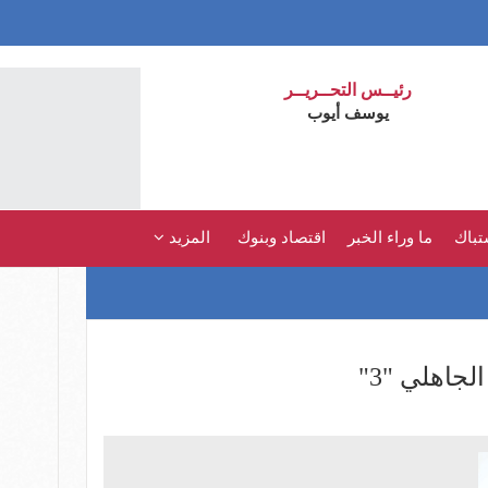
رئيــس التحــريــر
يوسف أيوب
تباك
ما وراء الخبر
اقتصاد وبنوك
المزيد
جاهلي "3"