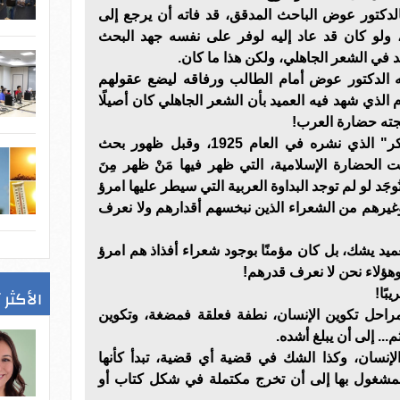
الدكتور عوض الباحث المدقق، قد فاته أن يرجع إلى
ولو كان قد عاد إليه لوفر على نفسه جهد البحث
 في الشعر الجاهلي، ولكن هذا ما كان.
حه الدكتور عوض أمام الطالب ورفاقه ليضع عقولهم
 الذي شهد فيه العميد بأن الشعر الجاهلي كان أصيلًا
تجته حضارة العرب!
قال العميد في كتابه "قادة الفكر" الذي نشره في العام 1925، وقبل ظهور بحث
ت الحضارة الإسلامية، التي ظهر فيها مَنْ ظهر مِنَ
تُوجَد لو لم توجد البداوة العربية التي سيطر عليها امرؤ
غيرهم من الشعراء الذين نبخسهم أقدارهم ولا نعرف
ميد يشك، بل كان مؤمنًا بوجود شعراء أفذاذ هم امرؤ
هؤلاء نحن لا نعرف قدرهم!
الأكثر 
بًا!
مراحل تكوين الإنسان، نطفة فعلقة فمضغة، وتكوين
. إلى أن يبلغ أشده.
نسان، وكذا الشك في قضية أي قضية، تبدأ كأنها
مشغول بها إلى أن تخرج مكتملة في شكل كتاب أو