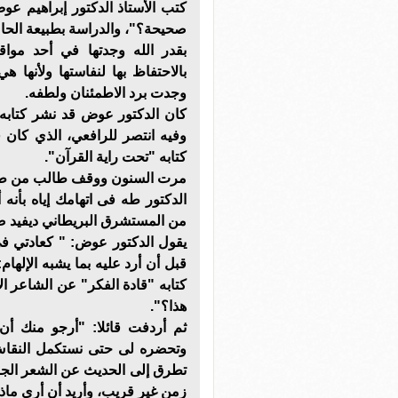
كتب الأستاذ الدكتور إبراهيم ع
صحيحة؟"، والدراسة بطبيعة الحال
بقدر الله وجدتها في أحد مواق
بالاحتفاظ بها لنفاستها ولأنه
وجدت برد الاطمئنان ولطفه.
كان الدكتور عوض قد نشر كتابه
وفيه انتصر للرافعي، الذي كا
كتابه "تحت راية القرآن".
مرت السنون ووقف طالب من طلاب
الدكتور طه فى اتهامك إياه بأنه
من المستشرق البريطاني ديفيد 
يقول الدكتور عوض: " كعادتي فى
قبل أن أرد عليه بما يشبه الإلهام
كتابه "قادة الفكر" عن الشاعر ا
هذا؟".
ثم أردفت قائلا: "أرجو منك أن
وتحضره لى حتى نستكمل النقا
تطرق إلى الحديث عن الشعر الج
زمن غير قريب، وأريد أن أرى ماذ