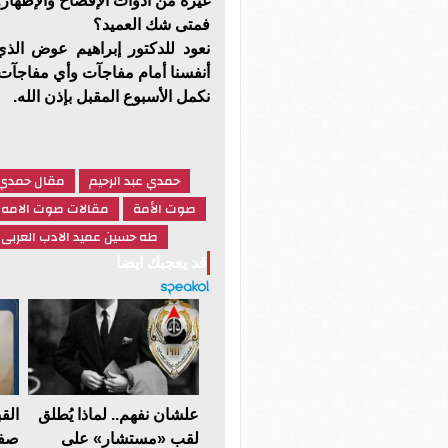
غيره من أدوات الإفصاح والإظهار.
فمتى شك العميد؟
نعود للدكتور إبراهيم عوض الذ
أنفسنا أمام مفاجآت وأي مفاجآت
نكمل الأسبوع المقبل بإذن الله.
حمدي عبد الرحيم
مقال حمدي ع
صوت الأمة
مقالات صوت الامه
طه حسين عميد الادب العربى
قد يعجبك ايضا
علشان نفهم.. لماذا يُطلق
الق
لقب «مستشار» على
صفة