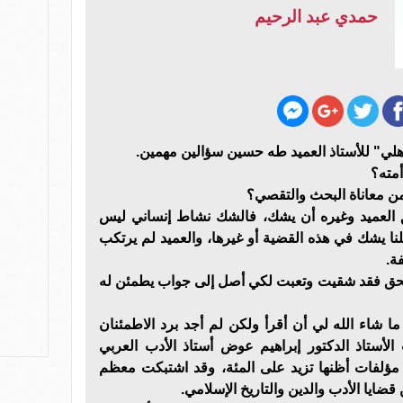
حمدي عبد الرحيم
هلي" للأستاذ العميد طه حسين سؤالين مهمين.
أمته؟
 من معاناة البحث والتقصي؟
 العميد وغيره أن يشك، فالشك نشاط إنساني ليس
ا يشك في هذه القضية أو غيرها، والعميد لم يرتكب
ة.
للحق فقد شقيت وتعبت لكي أصل إلى جواب يطمئن له
 شاء الله لي أن أقرأ ولكن لم أجد برد الاطمئنان
الأستاذ الدكتور إبراهيم عوض أستاذ الأدب العربي
فات أظنها تزيد على المئة، وقد اشتبكت معظم
ايا الأدب والدين والتاريخ الإسلامي.