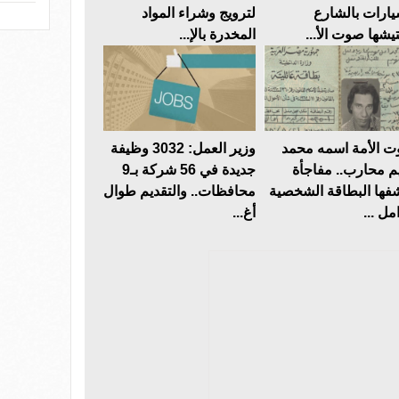
يارات بالشارع
لترويج وشراء المواد
تيشها صوت الأ...
المخدرة بالإ...
 الأمة اسمه محمد
وزير العمل: 3032 وظيفة
م محارب.. مفاجأة
جديدة في 56 شركة بـ9
فها البطاقة الشخصية
محافظات.. والتقديم طوال
مل ...
أغ...