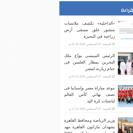
قراءة
«الداخلية» تكشف ملابسات
منشور غلق مسقى أرض
زراعية في البحيرة
الجمعة، 07 أغسطس 2026 02:49 م
الرئيس السيسى يودّع ملك
البحرين بمطار العلمين فى
ختام زيارته لمصر
الجمعة، 07 أغسطس 2026 01:55 م
موعد مباراة مصر وإسبانيا فى
نصف نهائي كأس العالم
لناشئات كرة اليد
الجمعة، 07 أغسطس 2026 12:26 م
وزير الرياضة ومحافظ القاهرة
يشهدان ماراثون القاهرة مهد