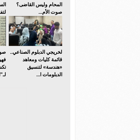
المحام وليس القاضى؟
الس
صوت الأم...
لتف
لخريجي الدبلوم الصناعي..
صوت
قائمة كليات ومعاهد
فهي
«هندسة» لتنسيق
تكش
الدبلومات ا...
لـ"ا