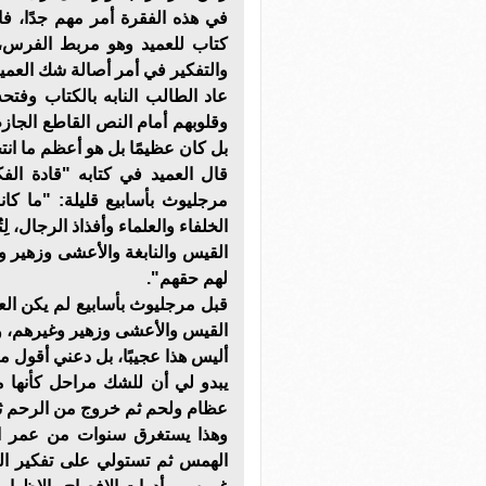
في هذه الفقرة أمر مهم جدًا، ف
كتاب للعميد وهو مربط الفرس، 
والتفكير في أمر أصالة شك العميد
عاد الطالب النابه بالكتاب وفت
وقلوبهم أمام النص القاطع الجازم
بل كان عظيمًا بل هو أعظم ما ان
مرجليوث بأسابيع قليلة: "ما كان
الخلفاء والعلماء وأفذاذ الرجال، لِ
القيس والنابغة والأعشى وزهير و
لهم حقهم".
قبل مرجليوث بأسابيع لم يكن الع
القيس والأعشى وزهير وغيرهم، و
أليس هذا عجيبًا، بل دعني أقول مري
يبدو لي أن للشك مراحل كأنها 
عظام ولحم ثم خروج من الرحم ثم..
وهذا يستغرق سنوات من عمر الإ
الهمس ثم تستولي على تفكير ال