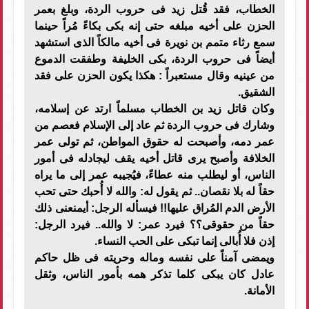
الخطاب، فقد قُتل زيد فى حروب الردة، وبلغ بعمر
الحزن على أخيه مبلغه حتى إنه بكى بكاءً مُراً حينما
سمع رثاء متمم بن نويرة فى أخيه مالكاً الذى استشهد
أيضاً فى حروب الردة، بكى الخليفة وطفقت الدموع
من عينيه وقال مستعبراً : هكذا يكون الحزن على فقد
الشقيق.
وكان قاتل زيد بن الخطاب مسلماً ارتد عن إسلامه،
وشارك فى حروب الردة ثم عاد إلى الإسلام فعصم من
عمر دمه، وأصبحت له حقوق المواطن، ثم تولى عمر
الخلافة وأصبح يرى قاتل أخيه يقف ليجادله فى أمور
الناس، أو ليطلب منه عطاءً، فيُجيبه عمر إلى ما يراه
حقاً له بلا نقصان.. ثم يقول له: والله لا أُحبك حتى تحب
الأرض الدم المُراق عليها!! فيسأله الرجل: أيمنعنى ذلك
حقاً من حقوقى؟؟ فيرد عمر: لا والله.. فيرد الرجل:
إذن فلا أُبالى إنما تبكى على الحب النساء.
ويمضى آمناً على نفسه وماله وحريته فى ظل حاكم
عادل كان يبكى كلما تذكر همه بأمور الناس، وثقل
الأمانة.