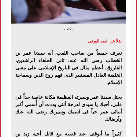
يكتب
نقلاً عن العدد الورقى
نعرف جميعاً من صاحب اللقب، أنه سيدنا عمر بن
الخطاب رضى الله عنه، ثانى الخلفاء الراشدين،
الفاروق، أعظم مثال فى التاريخ الإسلامى على معنى
الخليفة العادل المستنير الذى فهم روح الدين وسماحة
الإسلام.
يحتل سيدنا عمر وسيرته العظيمة مكانة خاصة جداً فى
قلبى، أحبك يا سيدى لدرجة أننى وددت أن أُسمى أكبر
أبنائى عمر حباً فى اسمك وسيرتك رضى الله عنك
وأرضاك.
كثيراً ما أتوقف عند قصته مع قاتل أخيه زيد بن