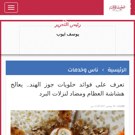
oggle
gation
رئيس التحرير
يوسف ايوب
الرئيسية
ناس وخدمات
تعرف على فوائد حلويات جوز الهند.. يعالج
هشاشة العظام ومضاد لنزلات البرد
الثلاثاء، 28 نوفمبر 2017 11:30 ص