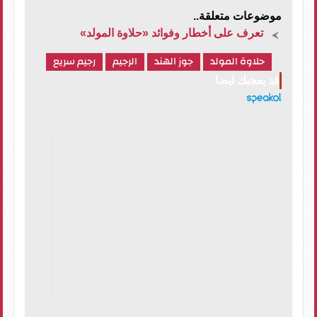
موضوعات متعلقة..
تعرف على أخطار وفوائد «حلاوة المولد»
حلاوة المولد
جوز الهند
الرجيم
رجيم سريع
قد يعجبك ايضا