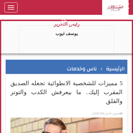
oggle
gation
رئيس التحرير
يوسف ايوب
الرئيسية
ناس وخدمات
5 مميزات للشخصية الانطوائية تجعله الصديق
المقرب إليك.. ما بيعرفش الكدب والتوتر
والقلق
الخميس، 04 يناير 2018 03:00 م