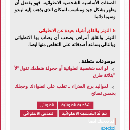
الصفات الأساسية للشخصية الانطوائية، فهو يفضل أن
يظهر بشكل جيد ومناسب للمكان الذى يذهب إليه ليبدو
وسيما دائما.
5. التوتر والقلق أشياء بعيدة عن الانطوائى..
التوتر والقلق أمراض يصعب أن يصاب بها الانطوائى
وبالتالى يساعد أصدقائه على التخلص منها ايضا.
موضوعات متعلقة..
لو انت شخصية انطوائية أو خجولة هنعلمك تقول"لأ
"بثلاثة طرق
لمواليد برج العذراء .. تغلب علي انطواءك وخجلك
بخمس نصائح
شخصية انطوائية
انطوائى
فوائد الشخصية الانطوائية
الصديق الانطوائى
قد يعجبك ايضا