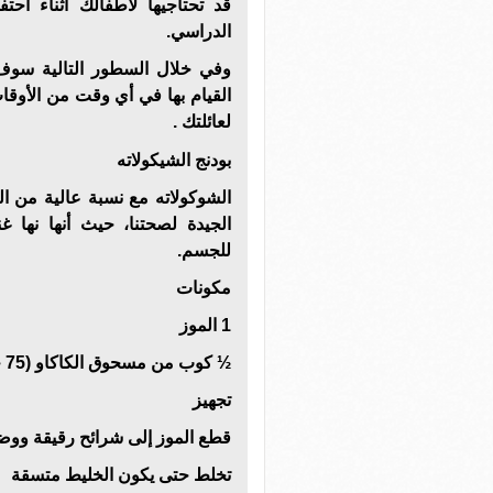
قد تحتاجيها لأطفالك أثناء احتف
الدراسي.
وفي خلال السطور التالية سوف
القيام بها في أي وقت من الأوقات
لعائلتك .
بودنج الشيكولاته
الشوكولاته مع نسبة عالية من الك
الجيدة لصحتنا، حيث أنها نها غن
للجسم.
مكونات
1 الموز
½ كوب من مسحوق الكاكاو (75 جم)
تجهيز
قطع الموز إلى شرائح رقيقة ووضع
تخلط حتى يكون الخليط متسقة