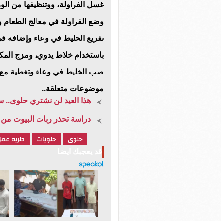
غسل الفراولة، ووتنظيفها من الو
وضع الفراولة في معالج الطعام
تفريغ الخليط في وعاء وإضافة في
باستخدام خلاط يدوي، ومزج المك
صب الخليط في وعاء وتغطية مع طبق م
موضوعات متعلقة..
هذا العيد لن نشتري حلوى.. 
دراسة تحذر ربات البيوت من 
حلوى
حلويات
طريه عمل 
قد يعجبك ايضا