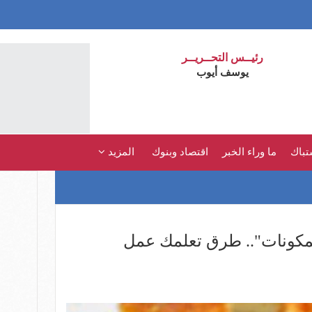
رئيــس التحــريــر
يوسف أيوب
تباك
ما وراء الخبر
اقتصاد وبنوك
المزيد
كونات".. طرق تعلمك عمل