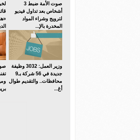
صوت الأمة ضبط 3
لخر
أشخاص بعد تداول فيديو
قائ
لترويج وشراء المواد
«هن
المخدرة بالإ...
الدب
وزير العمل: 3032 وظيفة
صوت
جديدة في 56 شركة بـ9
تفن
محافظات.. والتقديم طوال
ومي
أغ...
بريط