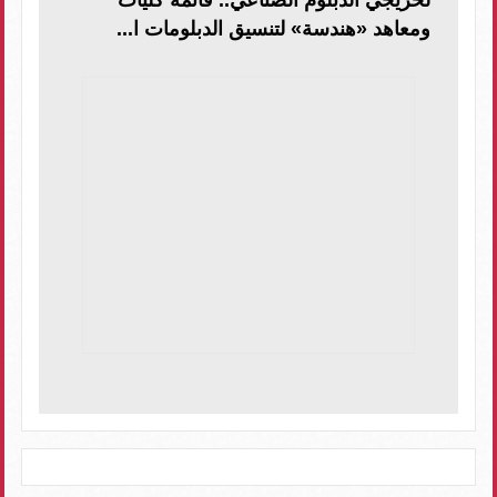
لخريجي الدبلوم الصناعي.. قائمة كليات
ومعاهد «هندسة» لتنسيق الدبلومات ا...