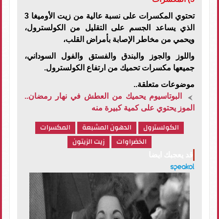
تحتوي المكسرات على نسبة عالية من زيت الأوميغا 3
الذي يساعد الجسم على التقليل من الكولسترول،
ويحمي من مخاطر الإصابة بأمراض القلب،
واللوز والجوز والبندق والفستق والفول السوداني،
جميعها مكسرات تحميك من ارتفاع الكولسترول.
موضوعات متعلقة..
البوتاسيوم يحميك من العطش في نهار رمضان..
الموز يحتوي على كمية كبيرة منه
الكولسترول
الدهون المشبعة
المكسرات
الخضراوات
زيت الزيتون
قد يعجبك ايضا