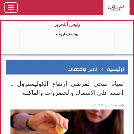
oggle
gation
رئيس التحرير
يوسف ايوب
الرئيسية
ناس وخدمات
صيام صحي لمرضى ارتفاع الكوليسترول ..
اعتمد علي الأسماك والخضروات والفاكهة
الجمعة، 01 يونيو 2018 04:00 م