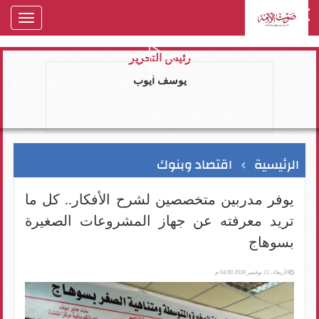
oggle
gation
رئيس التحرير
يوسف ايوب
الرئيسية
اقتصاد وبنوك
يوفر مدربين متخصصين لشرح الأفكار.. كل ما
تريد معرفته عن جهاز المشروعات الصغيرة
بسوهاج
الأربعاء، 21 نوفمبر 2018 04:00 م