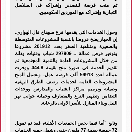
ثم منحه فرصة للتصدير وإشراكه فى السلاسل
التجارية وإشراكه مع الموردين الحكوميين.
وحول الخدمات التى يقدمها فرع سوهاج قال الهوارى،
إن الجهاز يضخ قروضا بالنسبة للمشروعات المتوسطة
والصغيرة ومتناهية الصغر بعدد 201912 مشروعا
وتوفير فرض عمالة لـ 297909 شباب وفتيات وذلك
من خلال المشروعات العامة والتنمية المجتمعية تم
تقديم الخدمة فى صورة منح بقيمة 444.8 ووفرت
عمالة لعدد 56913 ألف فرصة عمل، وتشمل المنح
المشروعات العامة لخدمات رصف الطرق الريفية
وصيانة وترميم مراكز الشباب والمدارس ووحدات
التضامن وتطهير الترع والمصارف وحماية جوانب نهر
النيل وبناء المنازل للأسر الاولى بالرعاية.
وتابع "أما فيما يخص الجمعيات الأهلية، فقد تم تمويل
72 جمعية بقيمة 77 مليون جنيه، وشمل جميع الخدمات