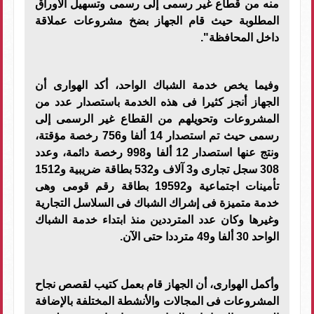
منه من قطاع غير رسمى إلى رسمى وتسهيل الأوراق
المطلوبة حيث قام الجهاز بضخ مشروعات عملاقة
داخل المحافظة".
وفيما يخص خدمة الشباك الواحد، أكد الهوارى أن
الجهاز أنجز كثيرا فى هذه الخدمة باستصدار عدد من
المشروعات وتحويلهم من القطاع غير الرسمى إلى
رسمى حيث تم استصدار 14 ألفا و756 رخصة مؤقتة،
ونتج عنها استصدار 12 ألفا و998 رخصة دائمة، وعدد
308 سجل تجارى و3 آلاف و532 بطاقة ضريبية و1512
تأمينات اجتماعية و19592 بطاقة رقم قومى وهى
خدمة متميزة فى إشراك الشباك فى السلاسل التجارية
وغيرها وكان عدد المترددين منذ ابتداء خدمة الشباك
الواحد 30 ألفا و49 مترددا حتى الآن.
وأكمل الهوارى، أن الجهاز قام بعمل كتيب لقصص نجاح
المشروعات فى المجالات والأنشطة المختلفة بالإضافة