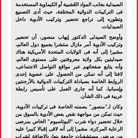
الصيدلية بجانب المواد العُشبية أو الكيماوية المستخدمة
فى التركيبات الدوائية المختلفة، حيث أدى التصنيع
وتطوره إلى تراجع تحضير وتركيب الأدوية داخل
الصيدليات.
وأوضح الصيدلى الدكتور إيهاب منصور، أن تحضير
وتركيب الأدوية أمر مازال منتشرا بجميع دول العالم،
مشيرا إلى أنه فى الولايات المتحدة الأمريكية هناك
صيدليتين بكل ولاية معروفتين على مستوى العالم،
وأنه يتابع صفحاتهم عبر مواقع التواصل الاجتماعى،
لافتا إلى أنه تمكن من الحصول على عضوية إحدى
الروابط الخاصة بصيادلة التركيبات الدوائية بالأرجنتين
وإسبانيا، كما أنه جارى العمل على تأسيس رابطة
عربية فى ذلك الشأن.
وكان لـ"منصور" بصمته الخاصة فى تركيبات الأدوية،
حيث تمكن من مواجهة نقص بعض الأدوية بالسوق من
خلال تحضير دواء شرب "البوتاسيوم" الخاص بمرضى
الرعاية المركزة، مشيرا إلى أنه لاقى إقبالا كبيرا عليه
من مرضى مستشفيات جامعة بنها، بالإضافة لشراب