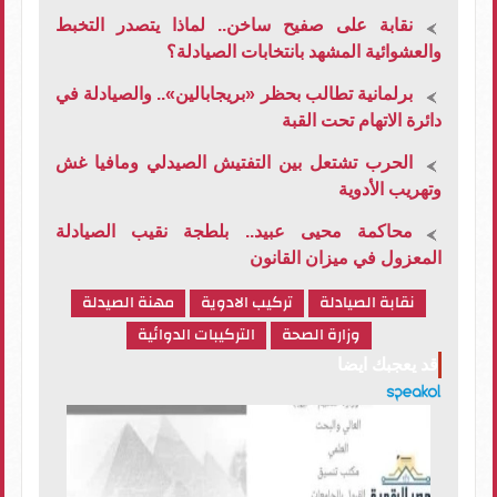
نقابة على صفيح ساخن.. لماذا يتصدر التخبط
والعشوائية المشهد بانتخابات الصيادلة؟
برلمانية تطالب بحظر «بريجابالين».. والصيادلة في
دائرة الاتهام تحت القبة
الحرب تشتعل بين التفتيش الصيدلي ومافيا غش
وتهريب الأدوية
محاكمة محيى عبيد.. بلطجة نقيب الصيادلة
المعزول في ميزان القانون
نقابة الصيادلة
تركيب الادوية
مهنة الصيدلة
وزارة الصحة
التركيبات الدوائية
قد يعجبك ايضا