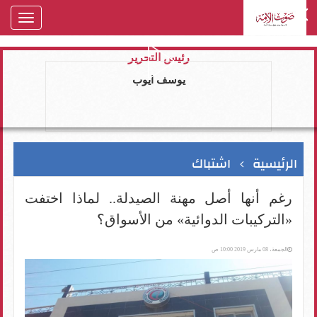
oggle
gation
رئيس التحرير
يوسف ايوب
الرئيسية
اشتباك
رغم أنها أصل مهنة الصيدلة.. لماذا اختفت
«التركيبات الدوائية» من الأسواق؟
الجمعة، 08 مارس 2019 10:00 ص