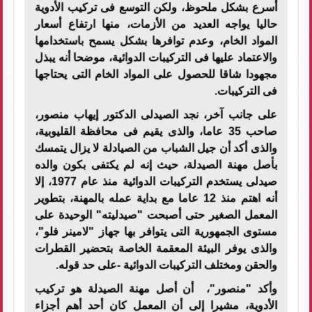
أسرع بشكل ملحوظ، ولكن التوسع فى تركيب الأدوية
حاليا يواجه العديد من الأزمات، منها ارتفاع أسعار
المواد الخام، وعدم توافرها بشكل يسمح باستخدامها
والاعتماد عليها فى التركيبات الدوائية، موضحا أنه يبذل
مجهودا شاقا للحصول على المواد الخام التى يحتاجها
فى التركيبات.
على جانب آخر، نجد الصيدلى الدكتور إيهاب منصور،
صاحب 35 عاما، والذى يقيم فى محافظة القليوبية،
والذى أكد أن جيل الشباب من الصيادلة لا يزال يتمسك
بأصل مهنة الصيدلة، حيث إنه لم يكتفى بكون والده
صيدلى يستخدم التركيبات الدوائية منذ عام 1977، إلا
أنه اهتم منذ 12 عاما مع بداية عمله بالمهنة، بتطوير
المعمل الصغير حتى أصبحت "صيدليته" الوحيدة على
مستوى الجمهورية التى يتوافر بها جهاز "لامينر فلو"،
والذى يوفر البيئة المعقمة الخاصة بتحضير القطرات
والحقن ومختلف التركيبات الدوائية -على حد قوله.
وأكد "منصور"، أن أصل مهنة الصيدلة هو تركيب
الأدوية، مشيرا إلى أن المعمل كان أحد أهم أجزاء