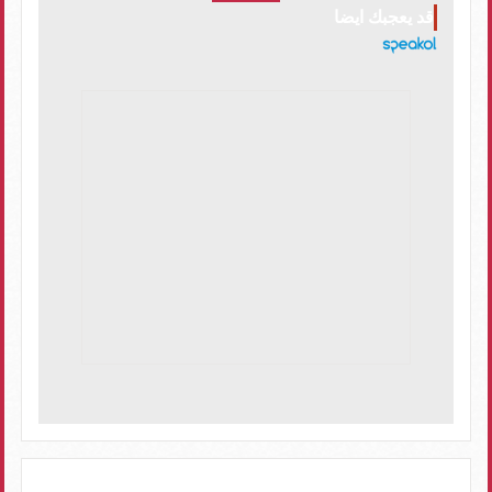
قد يعجبك ايضا