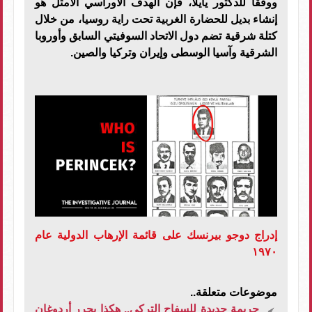
ووفقًا للدكتور يايلا، فإن الهدف الأوراسي الأمثل هو
إنشاء بديل للحضارة الغربية تحت راية روسيا، من خلال
كتلة شرقية تضم دول الاتحاد السوفيتي السابق وأوروبا
الشرقية وآسيا الوسطى وإيران وتركيا والصين.
إدراج دوجو بيرنسك على قائمة الإرهاب الدولية عام
١٩٧٠
موضوعات متعلقة..
جريمة جديدة للسفاح التركي.. هكذا يحرر أردوغان