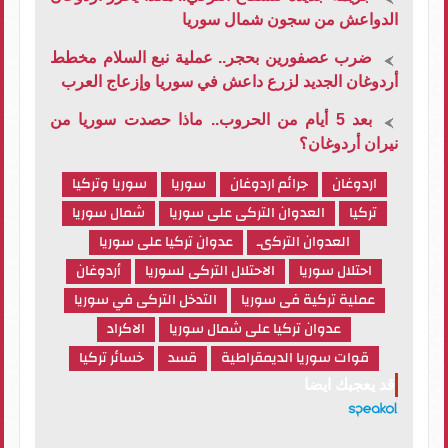
الدواعش من سجون شمال سوريا
ضرب عصفورين بحجر.. عملية نبع السلام مخطط
أردوغان الجديد لزرع داعش في سوريا وإزعاج العرب
بعد 5 أيام من الحروب.. ماذا حصدت سوريا من
نيران أردوغان؟
اردوغان
جرائم اردوغان
سوريا
سوريا وتركيا
تركيا
العدوان التركى على سوريا
شمال سوريا
العدوان التركىـ
عدوان تركيا على سوريا
احتلال سوريا
الاحتلال التركى لسوريا
أردوغان
عملية تركية فى سوريا
التدخل التركى في سوريا
عدوان تركيا على شمال سوريا
الاكراد
قوات سوريا الديمقراطية
قسد
خسائر تركيا
قد يعجبك ايضا