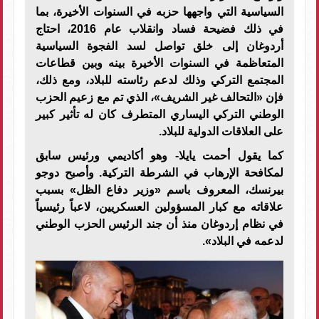
السياسية التي واجهها حزبه في السنوات الأخيرة، بما
في ذلك فضيحة فساد وانقلاب عام 2016، احتاج
أردوغان إلى خلق تواصل لسد الفجوة السياسية
المتعاظمة في السنوات الأخيرة بينه وبين قطاعات
المجتمع التركي وذلك لدعم رئاسته للبلاد، ومع ذلك،
فإن «التحالف غير الشريف»، الذي تم مع زعيم الحزب
الوطني التركي اليساري المتطرف كان له تأثير كبير
على العلاقات الدولية للبلاد.
كما يقول أحمت يايلا- وهو أكاديمي ورئيس سابق
لمكافحة الإرهاب في الشرطة التركية. وأصبح دوجو
بيرنسك، المعروف باسم «وزير دفاع الظل» بسبب
علاقاته مع كبار المسؤولين العسكريين، لاعباً رئيسياً
في نظام إردوغان منذ أن جند الرئيس الحزب الوطني
لدعمه في البلاد».