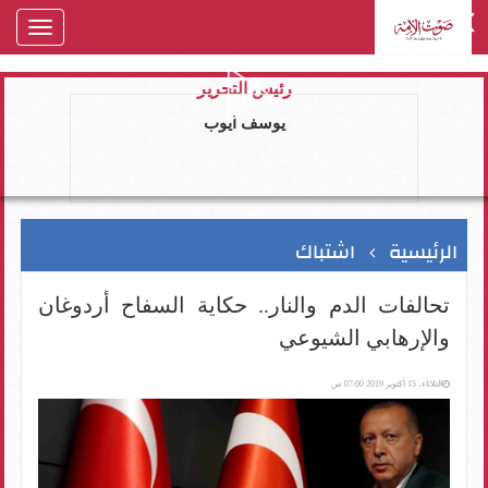
oggle
gation
رئيس التحرير
يوسف ايوب
الرئيسية
اشتباك
تحالفات الدم والنار.. حكاية السفاح أردوغان
والإرهابي الشيوعي
الثلاثاء، 15 أكتوبر 2019 07:00 ص