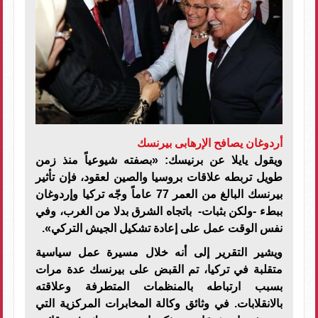
أردوغان يصافح الإرهابى بيرنسك
ويقول يايلا عن برنيسك: «بصفته شيوعياً منذ زمن
طويل تربطه علاقات بروسيا والصين لعقود، فإن تأثير
بيرنسك البالغ من العمر 77 عاماً وجّه تركيا وإردوغان
ببطء -ولكن بثبات- باتجاه الشرق بدلا من الغرب، وفي
نفس الوقت عمل على إعادة تشكيل الجيش التركي».
ويشير التقرير إلى أنه خلال مسيرة عمل سياسية
متقلبة في تركيا، تم القبض على بيرنسك عدة مرات
بسبب ارتباطه بالمنظمات المتطرفة وعلاقته
بالانقلابات. في وثائق وكالة المخابرات المركزية التي