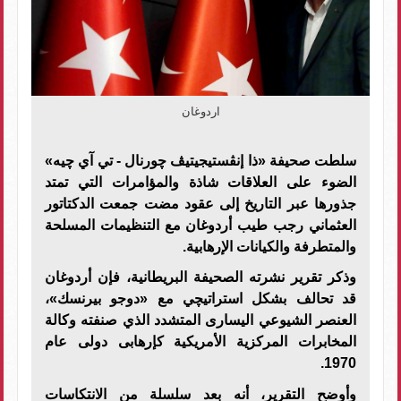
اردوغان
سلطت صحيفة «ذا إنڤستيجيتيڤ چورنال - تي آي چيه»
الضوء على العلاقات شاذة والمؤامرات التي تمتد
جذورها عبر التاريخ إلى عقود مضت جمعت الدكتاتور
العثماني رجب طيب أردوغان مع التنظيمات المسلحة
والمتطرفة والكيانات الإرهابية.
وذكر تقرير نشرته الصحيفة البريطانية، فإن أردوغان
قد تحالف بشكل استراتيچي مع «دوجو بيرنسك»،
العنصر الشيوعي اليسارى المتشدد الذي صنفته وكالة
المخابرات المركزية الأمريكية كإرهابى دولى عام
1970.
وأوضح التقرير، أنه بعد سلسلة من الانتكاسات