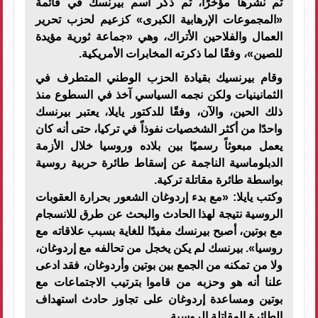
تم نشرها مؤخرًا، تم ذكر اسم بيرنسك في قائمة
«المجموعات الإرهابية الكبرى» كزعيم لحزب تحرير
العمال والفلاحين الأتراك، وهي «جماعة ثورية مؤيدة
للصين»، وفقًا لما ذكرته المخابرات الأمريكية.
وقام بيرنسيك بقيادة الحزب الوطني المتطرف في
الثمانينيات ولكن نجمه السياسي آخذ في السطوع منذ
ذلك الحين، والآن، وفقًا للدكتور يايلا، يعتبر بيرنسك
واحدًا من أكثر الشخصيات نفوذاً في تركيا، حتى أنه كان
يعمل مبعوثاً رسميًا بين بلاده وروسيا خلال الأزمة
الدبلوماسية الناجمة عن إسقاط طائرة حربية روسية
بواسطة طائرة مقاتلة تركية.
وكتب يايلا: «مع بدء إردوغان الشعور بحرارة العقوبات
الروسية نتيجة لهذا الحادث والبحث عن طرق للانسجام
مع بوتين، أصبح بيرنسك مفيدًا للغاية بسبب علاقاته مع
روسيا». بيرنسك لم يكن يخجل من تحالفه مع إردوغان،
ولا من تمكنه من الجمع بين بوتين وأردوغان، فقد ادعى
علنا أنه هو وحزبه من قاموا بترتيب الاجتماعات مع
بوتين ومساعدة إردوغان على تجاوز حادث استهداف
الطائرة المقاتلة الروسية.