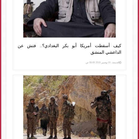
كيف أسقطت أمريكا أبو بكر البغدادي؟.. فتش عن
الداعشي المنشق
الجمعة، 01 نوفمبر 2019 06:00 ص