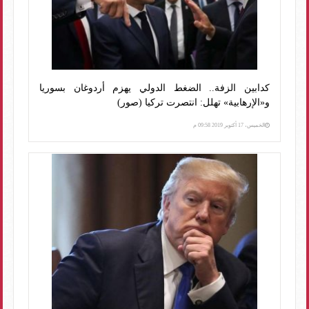
كدابين الزفة.. الضغط الدولي يهزم أردوغان بسوريا
و«الإرهابية» تهلل: انتصرت تركيا (صور)
الخميس، 17 أكتوبر 2019 09:58 م