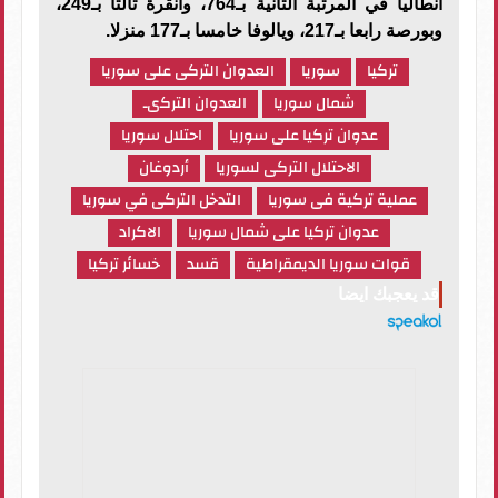
أنطاليا في المرتبة الثانية بـ764، وأنقرة ثالثا بـ249،
وبورصة رابعا بـ217، ويالوفا خامسا بـ177 منزلا.
تركيا
سوريا
العدوان التركى على سوريا
شمال سوريا
العدوان التركىـ
عدوان تركيا على سوريا
احتلال سوريا
الاحتلال التركى لسوريا
أردوغان
عملية تركية فى سوريا
التدخل التركى في سوريا
عدوان تركيا على شمال سوريا
الاكراد
قوات سوريا الديمقراطية
قسد
خسائر تركيا
قد يعجبك ايضا