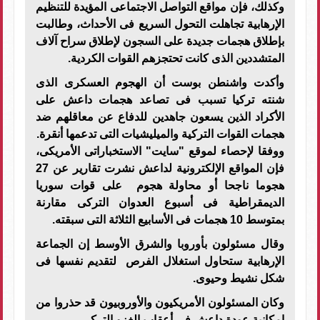
وكذلك، فإن مواقع التواصل الاجتماعى المؤيدة للتنظيم
الإرهابية تجاهلت التحول السريع فى الأحداث، وطالبت
بإطلاق هجمات جديدة على السجون لإطلاق سراح آلاف
المتشددين الذى كانت تحتجزهم القوات الكردية.
وأكدت واشنطن بوست أن الهجوم العسكرى الذى
شنته تركيا تسبب فى تصاعد هجمات داعش على
الأكراد الذين يسعون جاهدين للدفاع عن معاقلهم ضد
هجمات القوات التركية والميليشيات التى تدعمها أنقرة.
ووفقا لإحصاء لموقع "سايت" الاستخباراتى الأمريكى،
فإن المواقع الإلكترونية لداعش نشرت تقارير عن 27
هجوما ناجحا أو محاولة هجوم على قوات سوريا
الديمقراطية فى أسبوع العدوان التركى مقارنة
بمتوسط 10 هجمات فى الأسابيع الثلاثة التى سبقته.
وقال مسئولون بأوروبا والشرق الأوسط إن الجماعة
الإرهابية ستحاول استغلال الفرص لتقديم نفسها فى
شكل نشيط وحيوى.
وكان المسئولون الأمريكيون والأوروبيون قد حذروا من
إمكانية عودة داعش فى أعقاب الغزو التركى.