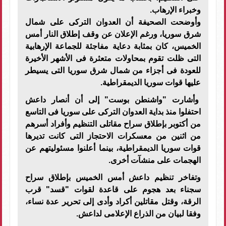
وخبراء الإرهاب.
وأوضحت الصحيفة أن العدوان التركى على شمال
شرق سوريا، ورغم الإعلان عن وقف إطلاق النار أمس
الخميس، كان بمثابة دعاية مفاجئة للجماعة الإرهابية
التى ظلت تقوم بمحاولات متعثرة فى الأشهر الأخيرة
للعودة فى أجزاء من شمال شرق سوريا التى يسيطر
عليها قوات سوريا الديمقراطية.
وأشارت "واشنطن بوست" إلى أن أنصار داعش
احتفلوا منذ بداية العدوان التركى على سوريا فى التاسع
من أكتوبر بإطلاق سراح مقاتلى التنظيم وأفراد أسرهم
من اثنين من معسكرات الاحتجاز التى كانت تديرها
قوات سوريا الديمقراطية، بينما أعلنوا مسئوليتهم عن
الهجمات على منشآت أخرى.
وتفاخر تنظيم داعش أمس الخميس بإطلاق سراح
سجناء بعد هجوم على قاعدة لقوات "قسد" قرب
الرقة، وقتل مقاتلين أكراد وأدى إلى تحرير عدة نساء،
وفقا لبيان من الذراع الإعلامى لداعش.