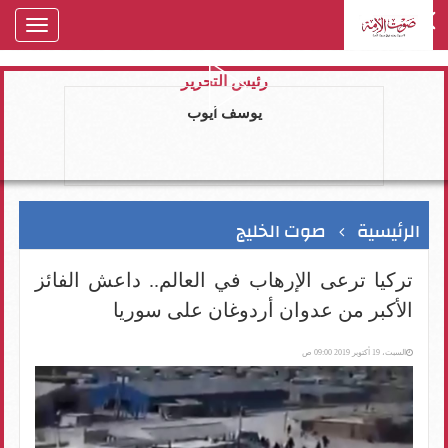
oggle
gation
رئيس التحرير
يوسف ايوب
الرئيسية
صوت الخليج
تركيا ترعى الإرهاب في العالم.. داعش الفائز
الأكبر من عدوان أردوغان على سوريا
السبت، 19 أكتوبر 2019 09:00 ص