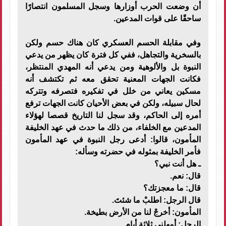
أن وضعت الحرب أوزارها وسجل المسلمون انتصارًا
ساحقًا على قوات المدعين.
وفي مقابلة الحسم العسكري كان هناك حسم ولكن
بالسخرية والتجاهل، ففي كل فترة كان يظهر من يدعي
النبوة بل والألوهية ومن يدعي أنه المهدي المنتظر،
فكانت الجهات المعنية تحقق معه ثم تكتشف أنه
مسكين يعاني من خلل في تفكيره فتصرفه وتتركه
لحال سبيله، ولكن في بعض الأحيان كانت الجهات ترفع
أمره إلى الحاكم، وقد سجل لنا التاريخ قصصا لهؤلاء
المدعين مع الخلفاء، من ذلك ما حدث في عهد الخليفة
المأمون، قالوا: أدعى رجل النبوة في عهد المأمون
فأمر الخليفة بمثوله في حضرته وسأله:
ـ هل أنت نبي؟
قال: نعم.
قال: ما معجزتك؟
قال الرجل: اطلبْ ما شئتَ.
المأمون: أخرجْ لنا من الأرض بطيخة.
الرجل: أمهلني ثلاثة أيام.