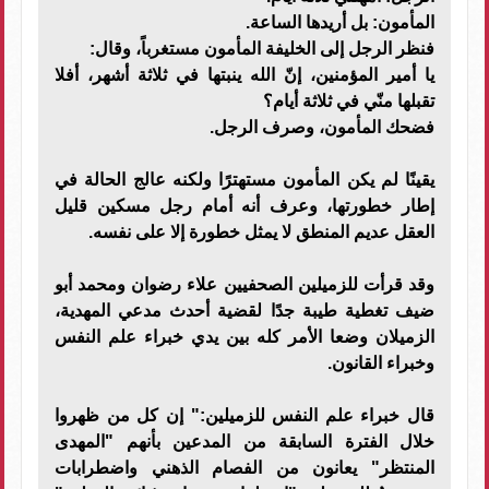
المأمون: بل أريدها الساعة.
فنظر الرجل إلى الخليفة المأمون مستغرباً، وقال:
يا أمير المؤمنين، إنّ الله ينبتها في ثلاثة أشهر، أفلا
تقبلها منّي في ثلاثة أيام؟
فضحك المأمون، وصرف الرجل.
يقينًا لم يكن المأمون مستهترًا ولكنه عالج الحالة في
إطار خطورتها، وعرف أنه أمام رجل مسكين قليل
العقل عديم المنطق لا يمثل خطورة إلا على نفسه.
وقد قرأت للزميلين الصحفيين علاء رضوان ومحمد أبو
ضيف تغطية طيبة جدًا لقضية أحدث مدعي المهدية،
الزميلان وضعا الأمر كله بين يدي خبراء علم النفس
وخبراء القانون.
قال خبراء علم النفس للزميلين:" إن كل من ظهروا
خلال الفترة السابقة من المدعين بأنهم "المهدى
المنتظر" يعانون من الفصام الذهني واضطرابات