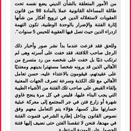
من الأمور المتعلقة بالشأن الديني يضع نفسه تحت
طائلة المساءلة القانونية عملا بالمادة 98 من قانون
العقوبات لاستغلاله الدين في ترويج أفكار من شأنها
إثارة الفتنة والإضرار بالوحدة الوطنية، تكون التهمة
ازدراء الدين حيث تصل فيها العقوبة للحبس 5 سنوات".
وللحق فقد فزعت عندما بدأ نشر صور وأخبار ذلك
الرجل صاحب اللافتة، فقد خفت على أسرته وهى لم
ترتكب ذنبًا بل خفت على شخصه من رد متسرع من
الأهالي الذين قد يرونه شخصا مستهترا بدينهم ومعتديًا
على عقيدتهم، فيقومون بالاعتداء عليه، حسن تعامل
الأهالي مع تلك الكذبة وسرعة تصرف الجهات المعنية
بإلقاء القبض على صاحب تلك الفتنة من الأشياء الطيبة
التي يجب البناء عليها، فليس في كل مرة ينجح غاوي
شهرة أو زارع فتن في جر المجتمع إلى معركة عبثية
خسارتها مثل كسبها، هؤلاء يتم التعامل معهم وفق
نصوص القانون وداخل إطاره الشرعي فتموت الفتنة
في مهدها، فنحن لا تنقصنا الفتن حتى نضيف إليها فتنة
الحصول على المهدية المنتظرة.