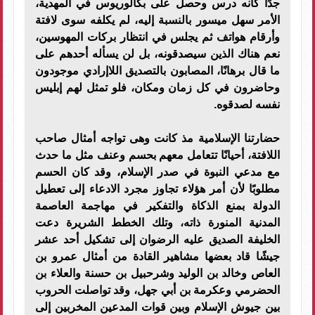
جدًا كأنه درس وحصل على بكالوريوس في المهدية،
الأمر سهل ميسور بالنسبة إليه، لم يكلفه سوى لافتة
وأرقام هواتف ثم يجلس في انتظار بركات المهوسين،
نعم هناك الذين سيصدقونه، بل لن يسأله أحدهم على
ما قال برهانًا، المصابون بالتصديق اللاإرادي موجودون
وحاضرون في كل زمان ومكان، فلو تمثل لهم إبليس
نفسه لصدقوه.
حضارتنا الإسلامية مذ كانت وهى تواجه أمثال صاحب
اللافتة، أحيانًا تتعامل معهم بحسم وعنف مثل ما حدث
مع مدعي النبوة في صدر الإسلام، وقد كان الحسم
مطلوبًا لأن أمر هؤلاء تجاوز مجرد الادعاء إلى تعطيل
الدولة بمنع الذكاة والتفكير في مهاجمة العاصمة
المدنية المنورة ذاته، وتلك الخطط الشريرة دعت
الخليفة الصديق عليه الرضوان إلى تشكيل أحد عشر
جيشًا قاد بعضها مشاهير القادة من أمثال عمرو بن
العاص وخالد بن الوليد وشرحبيل بن حسنة والعلاء بن
الحضرمي وعكرمة بن أبي جهل، وقد تواصلت الحروب
بين جيوش الإسلام وبين قوات المدعين المخربين إلى