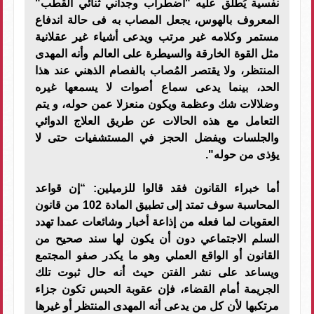
نفسية يُطلق عليه "اضطراب وجداني ثنائي القطب"
المعروف بالهوس، يجعل المصاب به فى حالة اندفاع
مستمر وكلامه غير مرتب ويدعى أشياء غير عقلانية
مثل القوة الخارقة والسيطرة على العالم وأنه المهدى
المنتظر، ولا يقتصر المُصاب بالفصام الذهني عند هذا
الحد، بينما يدعى سماع أصوات لا يسمعها غيره
وضلالات شك وعظمة ويكون منعزلا عمن حوله، و يتم
التعامل مع هذه الحالات عن طريق العلاج الدوائي
والجلسات ويفضل الحجز في المستشفيات حتى لا
يؤذى من حوله".
أما خبراء القانون فقد قالوا للزميلين: “إن قواعد
المحاسبة سوف تمتد إلى تطبيق المادة 102 من قانون
العقوبات لما فعله من إذاعة أخبار وشائعات عمدا تهدد
السلم الاجتماعي دون أن يكون لها سند صحيح من
القانون أو الواقع العملي وهو ما يكدر صفو المجتمع
ويساعد على نشر الفتن حيث أنه حال ثبوت تلك
الجريمة أمام القضاء، فإن عقوبة الحبس تكون جزاء
مرتكبها لأن كل من يدعى أنه المهدى المنتظر أو غيرها