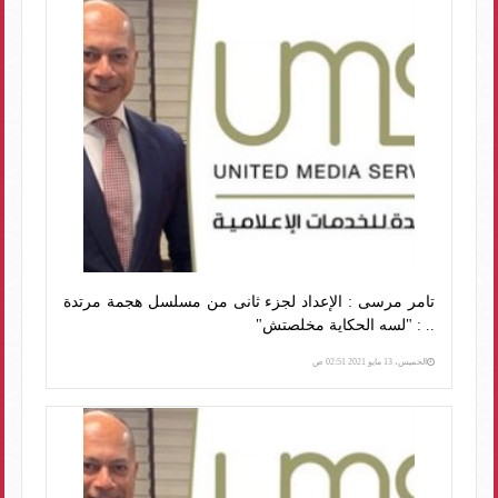
تامر مرسى : الإعداد لجزء ثانى من مسلسل هجمة مرتدة
.. : "لسه الحكاية مخلصتش"
الخميس، 13 مايو 2021 02:51 ص