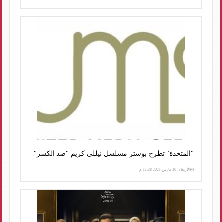
"المتحدة" تطرح بوستر مسلسل نيللى كريم "ضد الكسر"
الأربعاء، 10 مارس 2021 11:38 م