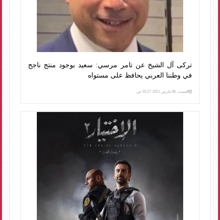
تركى آل الشيخ عن تامر مرسي: سعيد بوجود منتج ناجح
في وطننا العربي يحافظ على مستواه
السبت، 06 مارس 2021 03:27 ص