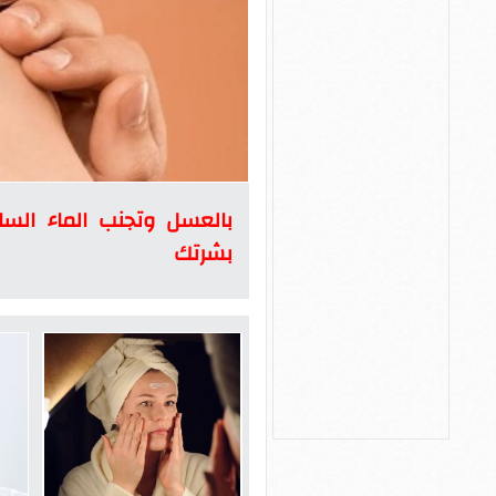
بالعسل وتجنب الماء السا
بشرتك