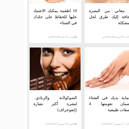
 بتعاني من البشرة
10 اطعمة يمكنك الاعتماد
جافة إليك طرق لحل
عليها للحفاظ على جلدك
مشكلة
في الشتاء
 01 أبريل 2018 05:00 ص
السبت، 20 يناير 2018 06:00 م
ماية يديك في الشتاء
الشوكولاتة والزبادي..
وضمان نعومتها.. 4
لبشرة أكثر نضارة
فات طبيعية
(إنفوجراف)
 17 ديسمبر 2017 05:00 م
الإثنين، 04 ديسمبر 2017 01:00 م