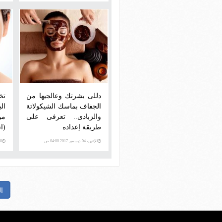
دللى بشرتك وعالجيها من
تخ
الجفاف بماسك الشيكولاتة
ال
والزبادى.. تعرفى على
من
طريقة إعداده
(ا
الإثنين، 04 ديسمبر 2017 04:00 ص
الخمي
ا