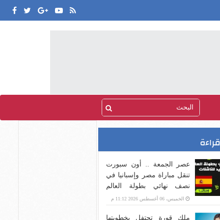
قراءة
عصر الجمعة .. أون سبورت
تنقل مباراة مصر وإسبانيا في
نصف نهائي بطولة العالم
للناشئات لكرة اليد
الخميس، 06 أغسطس 2026 11:12 م
ملك قورة تحتفل بخطوبتها