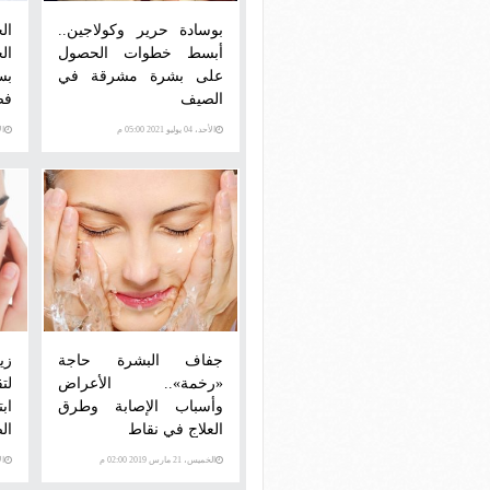
بوسادة حرير وكولاجين..
ال
أبسط خطوات الحصول
ال
على بشرة مشرقة في
بس
الصيف
فص
الأحد، 04 يوليو 2021 05:00 م
الأحد،
جفاف البشرة حاجة
زي
«رخمة».. الأعراض
لت
وأسباب الإصابة وطرق
اب
العلاج في نقاط
ال
الخميس، 21 مارس 2019 02:00 م
الأحد،