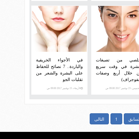
لصي من تصبغات
في الأجواء الخريفية
بشرة في وقت سريع
والباردة.. 7 نصائح للحفاظ
 خلال أربع وصفات
على البشرة والشعر من
نفوجراف)
تقلبات الجو
س، 23 نوفمبر 2017 09:00 ص
الأربعاء، 15 نوفمبر 2017 09:00 ص
لسابق
1
التالى