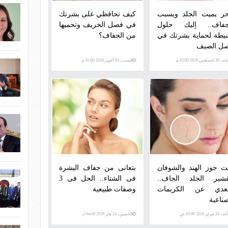
حر يميت الجلد ويسبب
كيف تحافظي على بشرتك
جفاف.. إليك حلول
في فصل الخريف وتحميها
يطة لحماية بشرتك في
من الجفاف؟
ل الصيف
 30 أغسطس 2020 02:09 م
السبت، 05 أكتوبر 2019 02:00 م
ت جوز الهند والشوفان
بتعانى من جفاف البشرة
قشير الجلد الجاف..
فى الشتاء.. الحل فى 3
تعدي عن الكريمات
وصفات طبيعية
صناعية
 24 فبراير 2019 03:00 ص
الخميس، 24 يناير 2019 04:00 م