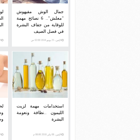
جمال الوش مفيهوش
لو
"معلش".. 6 نصائح مهمة
ال
للوقاية من جفاف البشرة
ال
في فصل الصيف
الإثنين، 25 يونيو 2018 02:00 ص
الأحد،
استخدامات مهمة لزيت
لح
الليمون ..نظافة ونعومة
البشرة
وص
الإثنين، 08 يناير 2018 08:00 م
الأحد،