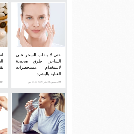
حتى لا ينقلب السحر على
ان
الساحر.. طرق صحيحة
ال
لاستخدام مستحضرات
تق
العناية بالبشرة
الخميس، 10 يناير 2019 08:00 ص
الخمي