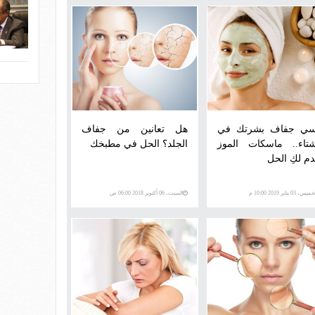
سي جفاف بشرتك في
هل تعانين من جفاف
شتاء.. ماسكات الموز
الجلد؟ الحل في مطبخك
دم لكِ الحل
س، 03 يناير 2019 10:00 م
السبت، 06 أكتوبر 2018 06:00 ص