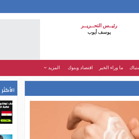
رئيــس التحــريــر
يوسف أيوب
تباك
ما وراء الخبر
اقتصاد وبنوك
المزيد
الأكثر 