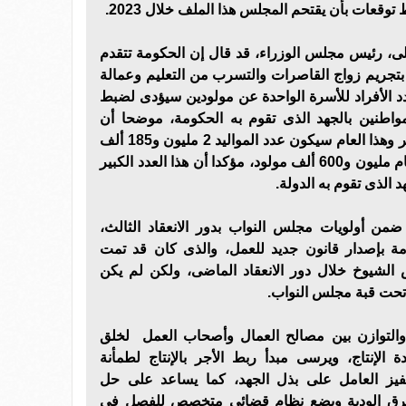
وقعات بأن يقتحم المجلس هذا الملف خلال 2023.
ى، رئيس مجلس الوزراء، قد قال إن الحكومة تتقدم
بتجريم زواج القاصرات والتسرب من التعليم وعمالة
د الأفراد للأسرة الواحدة عن مولودين سيؤدى لضبط
واطنين بالجهد الذى تقوم به الحكومة، موضحا أن
الزيادة السكانية هى التحدى الكبير وهذا العام سيكون عدد المواليد 2 مليون و185 ألف
مولود جديد ومصر تستقبل كل عام مليون و600 ألف مولود، مؤكدا أن هذا العدد الكبير
 الذى تقوم به الدولة.
ضمن أولويات مجلس النواب بدور الانعقاد الثالث،
 بإصدار قانون جديد للعمل، والذى كان قد تمت
 الشيوخ خلال دور الانعقاد الماضى، ولكن لم يكن
تحت قبة مجلس النواب.
والتوازن بين مصالح العمال وأصحاب العمل لخلق
 الإنتاج، ويرسى مبدأ ربط الأجر بالإنتاج لطمأنة
حفيز العامل على بذل الجهد، كما يساعد على حل
الطرق الودية ويضع نظام قضائی متخصص للفصل في