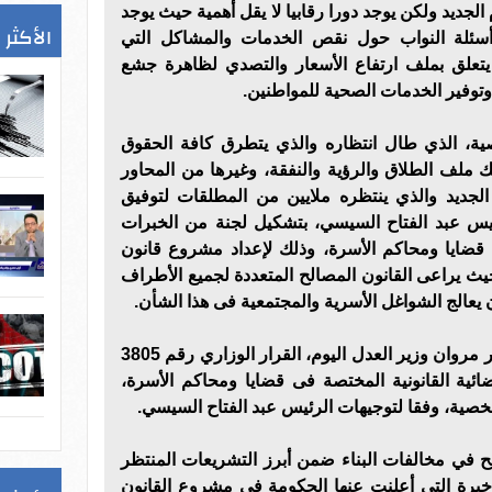
لجديد ولكن يوجد دورا رقابيا لا يقل أهمية حيث يوجد
الأكثر 
ئلة النواب حول نقص الخدمات والمشاكل التي
يتعلق بملف ارتفاع الأسعار والتصدي لظاهرة جشع
ة وتوفير الخدمات الصحية للمواطنين.
ية، الذي طال انتظاره والذي يتطرق كافة الحقوق
ك ملف الطلاق والرؤية والنفقة، وغيرها من المحاور
الجديد والذي ينتظره ملايين من المطلقات لتوفيق
س عبد الفتاح السيسي، بتشكيل لجنة من الخبرات
ى قضايا ومحاكم الأسرة، وذلك لإعداد مشروع قانون
ث يراعى القانون المصالح المتعددة لجميع الأطراف
 يعالج الشواغل الأسرية والمجتمعية فى هذا الشأن.
وعلى الفور، أصدر المستشار عمر مروان وزير العدل اليوم، القرار الوزاري رقم 3805
نة القضائية القانونية المختصة فى قضايا ومحاكم الأسرة،
خصية، وفقا لتوجيهات الرئيس عبد الفتاح السيسي.
 في مخالفات البناء ضمن أبرز التشريعات المنتظر
اخيرة التي أعلنت عنها الحكومة في مشروع القانون