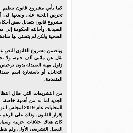
كما يأتي مشروع قانون تنظيم م
تحرص اللجنة على وضعها فى أول
الصيدلة، وأحالته الحكومة إلى م
الصحية ولكن لم يتسنى لها مناقشت
ويتضمن مشروع القانون النص على
تقل عن مائتى ألف جنيه، ولا تجا
زاول مهنة الصيدلة بدون ترخي
التحايل، أو باستعارة اسم صيد
المتقدمة.
من التشريعات التي طال انتظار
الجديد لما له من أهمية خاصة،
للمحليات عام 019
إقرار القانون، وذلك على الرغم
كان هناك خلافات حزبية وسياس
الفصل التشريعى الأول، ولم يتط