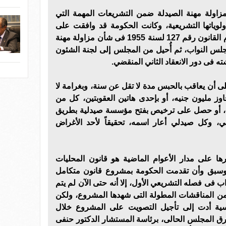
زاولة مهنة الصيدلة ضمن التشريعات المهمة التي
وياتها التشريعية، وكانت الحكومة قد وافقت على
مشروع قانون بتعديل بعض أحكام القانون رقم 127 لسنة 1955 فى شأن مزاولة مهنة
جلس النواب، ثم أُحيل من المجلس إلى لجنة الشئون
ه فى دور الانعقاد الثاني المنقضي.
 أن يعاقب بالحبس مدة لا تقل عن سنة، وبغرامة لا
وز مليون جنيه، أو بإحدى هاتين العقوبتين، كل من
ص، أو حصل على ترخيص بفتح مؤسسة صيدلية بطريق
لي، وكل صيدلي أعار اسمه، تحقيقاً لأحد الأغراض
ها على مدار الأعوام الماضية هو قانون المحليات
 وسبق وأن تقدمت الحكومة بمشروع قانون متكامل
2 لمجلس النواب فى فصله التشريعي الأول، إلا أنه حتى الآن لم يتم
 من المناقشات المطولة التى شهدها المشروع، ولكن
ية أدت إلى تأجيل التصويت على المشروع خلال
رق المجلس الحالى، برئاسة المستشار الدكتور حنفى