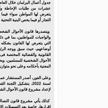
جدول أعمال البرلمان خلال العام ا
عشرات من طلبات الإحاطة وأس
يتعرض لها المواطن سواء فيما 
التجار أو فيما يخص البنية التحتي
ويتصدرها قانون الأحوال الشخص
والواجبات للمواطنين، بما في ذل
التي يتعرض لها القانون بشكله 
أوضاعهم، حيث سبق ووجه الرئي
القانونية والقضائية المختصة ف
الأحوال الشخصية للمسلمين، وبحي
المعنية بأحكامه وعلى نحو متوازن
لسنة 2022، بتشكيل اللج
لإعداد مشروع قانون الأحوال الش
كذلك يأتي مشروع قانون التصالح
إقرارها، خاصة بعد التسهيلات ال