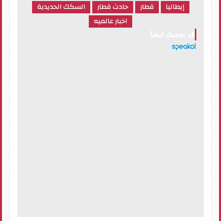
إيطاليا
قطار
حادث قطار
السكك الحديدية
اخبار عالميه
قد يعجبك ايضا