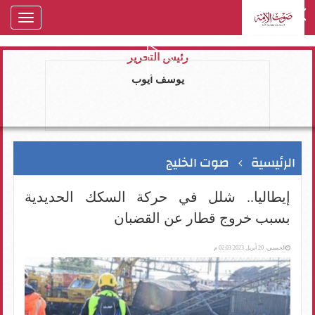
oggle
gation
رئيس التحرير
يوسف ايوب
الرئيسية
صوت الخليج
إيطاليا.. شلل في حركة السكك الحديدية
بسبب خروج قطار عن القضبان
الخميس، 20 أبريل 2023 02:03 م