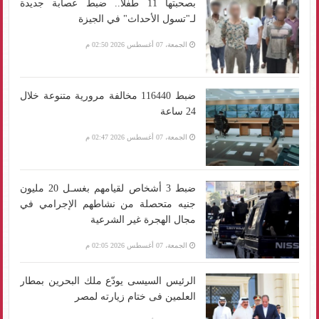
بصحبتها 11 طفلا.. ضبط عصابة جديدة
لـ"تسول الأحداث" في الجيزة
الجمعة، 07 أغسطس 2026 02:50 م
ضبط 116440 مخالفة مرورية متنوعة خلال
24 ساعة
الجمعة، 07 أغسطس 2026 02:47 م
ضبط 3 أشخاص لقيامهم بغسـل 20 مليون
جنيه متحصلة من نشاطهم الإجرامي في
مجال الهجرة غير الشرعية
الجمعة، 07 أغسطس 2026 02:05 م
الرئيس السيسى يودّع ملك البحرين بمطار
العلمين فى ختام زيارته لمصر