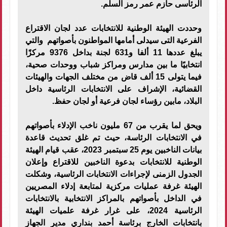
الرئاسى حازم عمر رمز السلم.
وحددت الهيئة الوطنية للانتخابات عدد لجان الاقتراع
الفرعية التى سيدلى أمامها المواطنون بأصواتهم والتي
يبلغ عددها 11 ألفا و631 لجنة بداخل 9376 مركزًا
انتخابيًا ما بين مدارس ومراكز شباب ووحدات صحية،
فيما يتولى 15 ألف قاض من مختلف الجهات والهيئات
القضائية، الإشراف على الانتخابات الرئاسية داخل
البلاد، مابين رؤساء لجان فرعية أو لجان حفظ.
ويحق لما يقرب من 67 مليون ناخب الإدلاء بأصواتهم
في الانتخابات الرئاسة، حيث تم غلق تحديث قاعدة
بيانات الناخبين يوم 25 سبتمبر 2023، عقب قيام الهيئة
الوطنية للانتخابات بدعوة الناخبين للاقتراع وإعلان
الجدول الزمنى لإجراءات الانتخابات الرئاسية، وشكلت
الهيئة غرفة عمليات مركزية لمتابعة إدلاء المصريين
في الداخل بأصواتهم بالمراكز الانتخابية بالانتخابات
الرئاسية 2024، على غرار غرفة علميات الهيئة
بانتخابات الخارج برئاسة أحمد بنداري مدير الجهاز