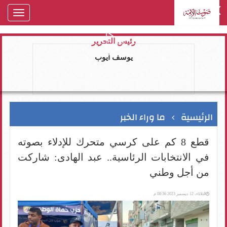
oggle
gation
رئيس التحرير
يوسف ايوب
الرئيسية
ما وراء الخبر
قطع 8 كم على كرسي متحرك للإدلاء بصوته
في الانتخابات الرئاسية.. عبد الهادى: شاركت
من أجل وطني
الثلاثاء، 12 ديسمبر 2023 08:36 م