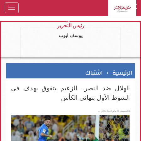
oggle
gation
رئيس التحرير
يوسف ايوب
الرئيسية
اشتباك
الهلال ضد النصر.. الزعيم يتفوق بهدف فى
الشوط الأول بنهائى الكأس
الجمعة، 31 مايو 2024 10:09 م