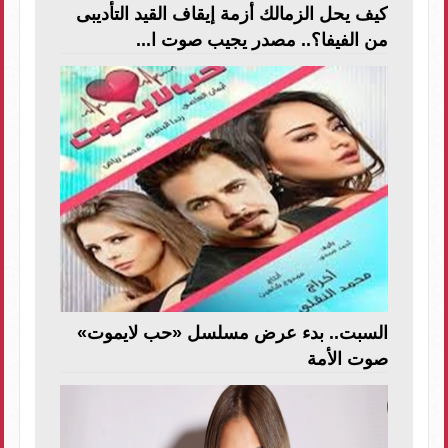
كيف يحل الزمالك أزمة إيقاف القيد التأديبى
من الفيفا؟.. مصدر يجيب صوت ا...
السبت.. بدء عرض مسلسل «حب لايموت»
صوت الأمة