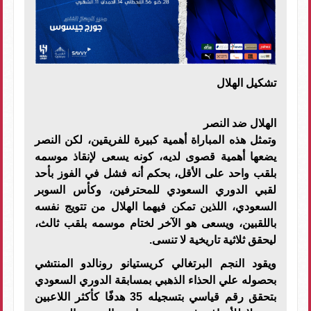
تشكيل الهلال
الهلال ضد النصر
وتمثل هذه المباراة أهمية كبيرة للفريقين، لكن النصر
يضعها أهمية قصوى لديه، كونه يسعى لإنقاذ موسمه
بلقب واحد على الأقل، بحكم أنه فشل في الفوز بأحد
لقبي الدوري السعودي للمحترفين، وكأس السوبر
السعودي، اللذين تمكن فيهما الهلال من تتويج نفسه
باللقبين، ويسعى هو الآخر لختام موسمه بلقب ثالث،
ليحقق ثلاثية تاريخية لا تنسى.
ويقود النجم البرتغالي كريستيانو رونالدو المنتشي
بحصوله علي الحذاء الذهبي بمسابقة الدوري السعودي
بتحقق رقم قياسي بتسجيله 35 هدفًا كأكثر اللاعبين