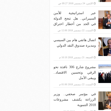
الإثنين، 24 ديسمبر 2018 09:27 ص
عبر استراتيجية للأمن
السيبراني.. هل تنجح الدولة
في الحد من أخطار اختراق
بنية الاتصالات؟
السبت، 22 ديسمبر 2018 12:00 ص
اتصال هاتفي هام بين السيسي
ومديرة صندوق النقد الدولي
الجمعة، 21 ديسمبر 2018 10:19 م
مشروع شارع 306 نافذة نحو
الرقي وتحسين الاقتصاد..
ويبقى الأمل
السبت، 22 ديسمبر 2018 01:00 م
في مؤتمر صحفي.. وزير
الزراعة يكشف مشروعات
2018 التنموية