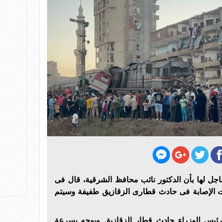
عاجل لها بأن الدكتور نائب محافظ الشرقية، قال فى
ات الإصابة فى حادث قطارى الزقازيق طفيفة وسيتم
رئيس الوزراء حادث قطار الزقازيق ويوجه بسرعة