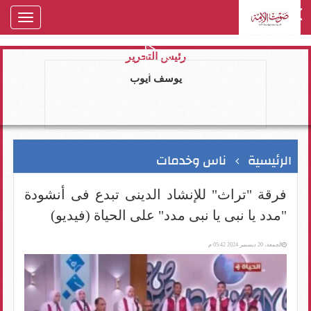
oggle
gation
رئيس التحرير
يوسف ايوب
الرئيسية
ناس وخدمات
فرقة "تراث" للإنشاد الدينى تبدع فى أنشودة
"مدد يا نبى يا نبى مدد" على الحياة (فيديو)
الجمعة، 20 ديسمبر 2024 05:42 م