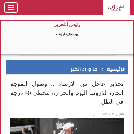
oggle
gation
رئيس التحرير
يوسف ايوب
الرئيسية
ما وراء الخبر
تحذير عاجل من الأرصاد .. وصول الموجة
الحارة لذروتها اليوم والحرارة تتخطى 40 درجة
فى الظل
الإثنين، 26 مايو 2025 11:11 ص