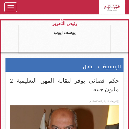
oggle
gation
رئيس التحرير
يوسف ايوب
الرئيسية
عاجل
حكم قضائي يوفر لنقابة المهن التعليمية 2
مليون جنيه
الأربعاء، 11 يناير 2017 12:05 م