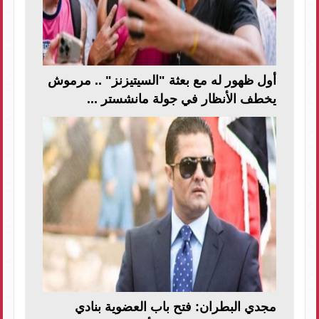
أول ظهور له مع بعثة "السيتيزنز" .. مرموش
يخطف الأنظار في جولة مانشستر ...
مجدي البطران: فتح باب العضوية بنادي