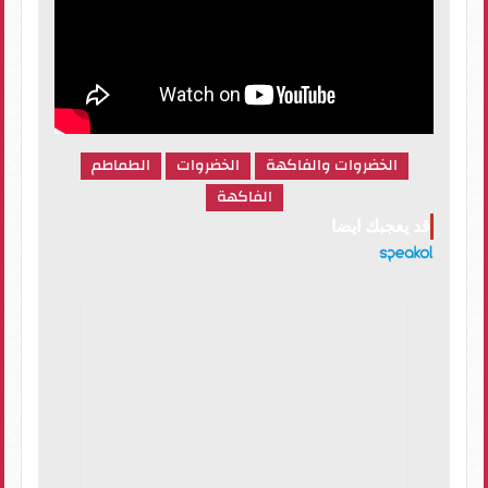
الخضروات والفاكهة
الخضروات
الطماطم
الفاكهة
قد يعجبك ايضا