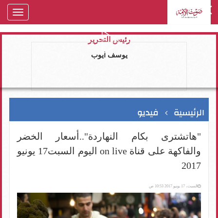
oggle
gation
رئيس التحرير
يوسف ايوب
الرئيسية
فيديو
"هاتشترى بكام النهاردة"..أسعار الخضر
والفاكهة على قناة on live اليوم السبت17 يونيو
2017
السبت، 17 يونيو 2017 10:53 ص