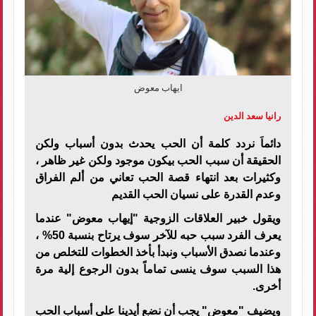
ايهاب معوض
رانيا سعد الدين
دائماَ نردد كلمة أن الحب يحدث بدون أسباب ولكن
الحقيقة أن سبب الحب بيكون موجود ولكن غير ظاهر ،
وكثيرات بعد انتهاء قصة الحب تعاني من ألم الفراق
وعدم القدرة على نسيان الحب القديم
ويقول خبير العلاقات الزوجية "إيهاب معوض" عندما
يعرف الفرد سبب حبه للآخر سوف يرتاح بنسبة 50% ،
وعندما نصدق الأسباب ونبدأ بأخذ الخطوات للتخلص من
هذا السبب سوف ينسى تماماً بدون الرجوع إلية مرة
أخرى.
ويضيف "معوض" يجب أن نضع أيدينا على أسباب الحب