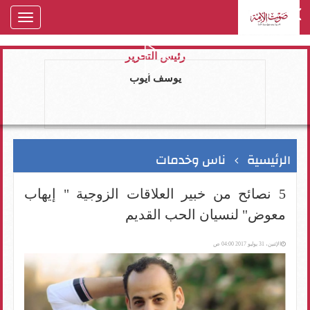
oggle
gation
رئيس التحرير
يوسف ايوب
الرئيسية
ناس وخدمات
5 نصائح من خبير العلاقات الزوجية " إيهاب
معوض" لنسيان الحب القديم
الإثنين، 31 يوليو 2017 04:00 ص