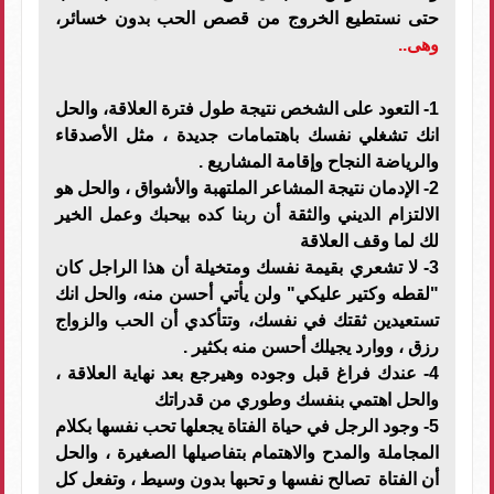
حتى نستطيع الخروج من قصص الحب بدون خسائر،
وهى..
1- التعود على الشخص نتيجة طول فترة العلاقة، والحل
انك تشغلي نفسك باهتمامات جديدة ، مثل الأصدقاء
والرياضة النجاح وإقامة المشاريع
.
2- الإدمان نتيجة المشاعر الملتهبة والأشواق ، والحل هو
الالتزام الديني والثقة أن ربنا كده بيحبك وعمل الخير
لك لما وقف العلاقة
3- لا تشعري بقيمة نفسك ومتخيلة أن هذا الراجل كان
"لقطه وكتير عليكي" ولن يأتي أحسن منه، والحل انك
تستعيدين ثقتك في نفسك، وتتأكدي أن الحب والزواج
رزق ، ووارد يجيلك أحسن منه بكثير
.
4- عندك فراغ قبل وجوده وهيرجع بعد نهاية العلاقة ،
والحل اهتمي بنفسك وطوري من قدراتك
5- وجود الرجل في حياة الفتاة يجعلها تحب نفسها بكلام
المجاملة والمدح والاهتمام بتفاصيلها الصغيرة ، والحل
أن الفتاة تصالح نفسها و تحبها بدون وسيط ، وتفعل كل