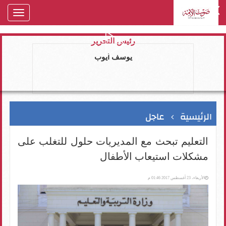
oggle
gation
رئيس التحرير
يوسف ايوب
الرئيسية
عاجل
التعليم تبحث مع المديريات حلول للتغلب على
مشكلات استيعاب الأطفال
الأربعاء، 23 أغسطس 2017 01:46 م