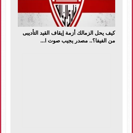
كيف يحل الزمالك أزمة إيقاف القيد التأديبى
من الفيفا؟.. مصدر يجيب صوت ا...