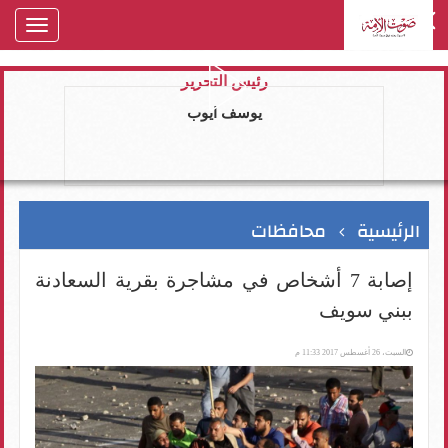
oggle
gation
رئيس التحرير
يوسف ايوب
الرئيسية
محافظات
إصابة 7 أشخاص في مشاجرة بقرية السعادنة
ببني سويف
السبت، 26 أغسطس 2017 11:33 م