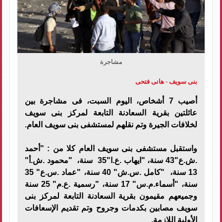
مشاجرة
بنى سويف - هانى فتحى
أصيب 7 أشخاص، اليوم السبت، فى مشاجرة بين
عائلتين بقرية السعادنة التابعة لمركز بنى سويف
لخلافات الجيرة وتم نقلهم لمستشفى بنى سويف العام.
واستقبل مستشفى بنى سويف العام كلا من : "أحمد
.ش.ع"43 سنة، "ايهاب .ع.ا"35 سنة، "محمود .ش.أ"
13 سنة، "كامل .س.ش" 40 سنة، "عماد .س.ع" 35
سنة، "أسماء.م.س" 17 سنة، "رسمية .ع.م" 25 سنة
وجميعهم مقيمون بقرية السعادنة التابعة لمركز بنى
سويف مصابين بكدمات وجروح وتم تقديم الإسعافات
الأولية اللازمة.