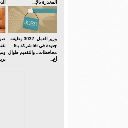
المخدرة بالإ...
الدب
وزير العمل: 3032 وظيفة
صوت
جديدة في 56 شركة بـ9
تفن
محافظات.. والتقديم طوال
ومي
أغ...
بريط