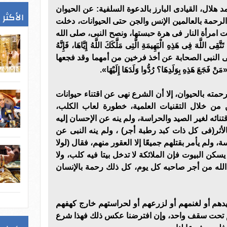
 هلال، القيادى البارز بالدعوة السلفية: عن الحيوان
الأكثر 
الرحمة بالعالمين الإنس والجن حتى الحيوانات، دخلت
 امرأة النار فى هرة حبستها، ونصح النبى، صلى الله
ّهَ فِى هَذِهِ الْبَهِيمَةِ الَّتِى مَلَّكَكَ اللَّهُ إِيَّاهَا، فَإِنَّهُ
ئِبُهُ )، ونهى النبى الصحابة عن أخذ فرخين من أمهما وقد فجعها
 هَذِهِ بِوَلَدِهَا؟ رُدُّوا وَلَدَهَا إِلَيْهَا».
مته بالحيوان، إلا أن الشرع نهى عن اقتناء حيوانات
ين من خلال التقنيات العلمية، خطورة لعاب الكلب،
نائه لغير الصيد والحراسة، ولم ينه عن الإحسان إليه
لأثر(فى كل ذات كبد رطبة أجر) ، ولم ينه النبى عن
، ولم يأمر بقتلهم جميعًا إلا العقور منهم، فقال (لولا
يسكن البيوت فإن الملائكة لا تدخل بيتا فيه كلب، ولا
له من أجر صاحبه كل يوم، كل ذلك رحمة بالإنسان
دهم أو لغنمهم أو لزرعهم أو لحراستهم خارج كهفهم
هم تحت سقف واحد، وإن افترضنا عكس ذلك فهذا شرع