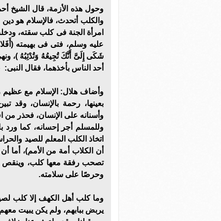
وحول هذه الأزمة، قال الشيخ أحمد
والكلب أتحدث، فالإسلام هو دين 
امرأة الجنة فى كلب سقته، ودخلت
عليه وسلم، فتى فى بهيمته (أَفَلا تَتَّقِى اللَ
شَكَى إِلَىَّ أَنَّكَ تُجِيعُهُ وَتُدْ
أحد الناس بأخذهما، فقال النبى: «مَنْ فَجَعَ
وأضاف هلال: الإسلام مع عظيم رح
بعينها، رحمة بالإنسان، وقد تب
وأسنانه على الإنسان، فحذر من اقت
وللمسلم أجر إحسانه، كما ورد با
اتخاذ الكلب المعلم للصيد والحراسة
أن الكلاب أمة من الأمم)، أما أن 
تصحب رفقة معها كلب، وينقص ال
وحرصًا على سلامته.
وما كلب أهل الكهف إلا كلب لصي
يربض ببابهم، ولم يكن يبيت مع