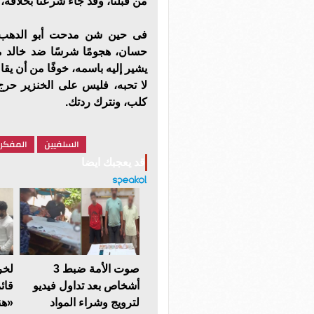
من قبلنا، وقد جاء شرعنا بخلافه،
فى حين شن مدحت أبو الدهب، ا
حسان، هجومًا شرسًا ضد خالد 
يشير إليه باسمه، خوفًا من أن يق
لا تحبه، فليس على الخنزير حر
كلب، ونترك ردتك.
السلفيين
المفكر
قد يعجبك ايضا
صوت الأمة ضبط 3
لخر
أشخاص بعد تداول فيديو
قائ
لترويج وشراء المواد
«هن