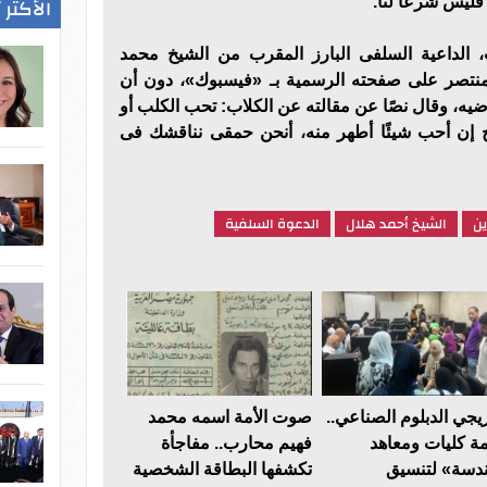
الأكثر 
 فليس شرعا لنا.
لداعية السلفى البارز المقرب من الشيخ محمد
منتصر على صفحته الرسمية بـ «فيسبوك»، دون أن
اضيه، وقال نصًا عن مقالته عن الكلاب: تحب الكلب أو
ج إن أحب شيئًا أطهر منه، أنحن حمقى نناقشك فى
ين
الشيخ أحمد هلال
الدعوة السلفية
يجي الدبلوم الصناعي..
صوت الأمة اسمه محمد
مة كليات ومعاهد
فهيم محارب.. مفاجأة
دسة» لتنسيق
تكشفها البطاقة الشخصية