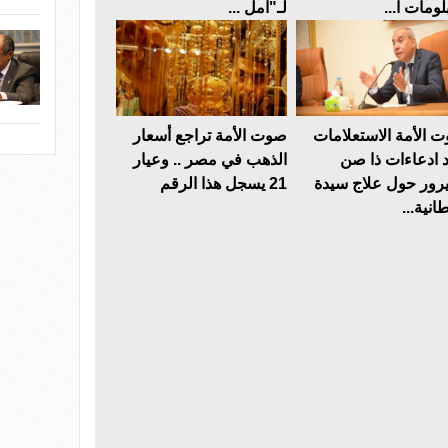
لومات ا...
لـ"امل ...
 الأمة الاستعلامات
صوت الأمة تراجع أسعار
د ادعاءات ذا صن
الذهب في مصر .. وعيار
رور حول علاج سيدة
21 يسجل هذا الرقم
انية...