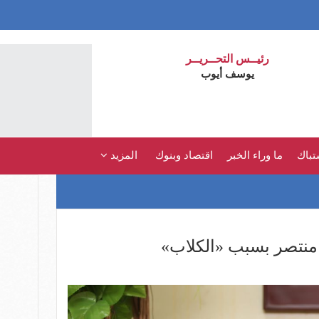
رئيــس التحــريــر
يوسف أيوب
تباك
ما وراء الخبر
اقتصاد وبنوك
المزيد
منتصر بسبب «الكلاب»