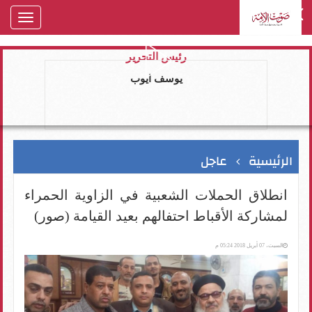
oggle
gation
رئيس التحرير
يوسف ايوب
الرئيسية
عاجل
انطلاق الحملات الشعبية في الزاوية الحمراء
لمشاركة الأقباط احتفالهم بعيد القيامة (صور)
السبت، 07 أبريل 2018 05:24 م