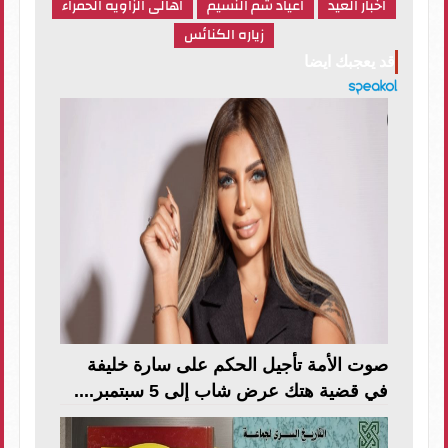
اخبار العيد
اعياد شم النسيم
اهالى الزاويه الحمراء
زياره الكنائس
قد يعجبك ايضا
صوت الأمة تأجيل الحكم على سارة خليفة
في قضية هتك عرض شاب إلى 5 سبتمبر....