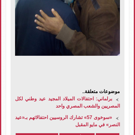
موضوعات متعلقة..
برلماني: احتفالات الميلاد المجيد عيد وطني لكل
المصريين والشعب المصري واحد
«سوخوى 57» تشارك الروسيين احتفالاتهم بـ«عيد
النصر» في مايو المقبل