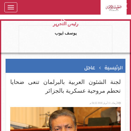
oggle
gation
رئيس التحرير
يوسف ايوب
الرئيسية
عاجل
لجنة الشئون العربية بالبرلمان تنعى ضحايا
تحطم مروحية عسكرية بالجزائر
الأربعاء، 11 أبريل 2018 04:32 م