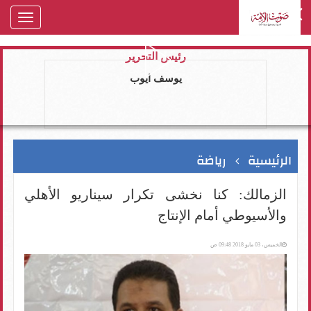
oggle
gation
رئيس التحرير
يوسف ايوب
الرئيسية
رياضة
الزمالك: كنا نخشى تكرار سيناريو الأهلي
والأسيوطي أمام الإنتاج
الخميس، 03 مايو 2018 09:48 ص