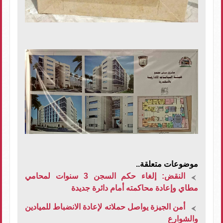
موضوعات متعلقة..
النقض: إلغاء حكم السجن 3 سنوات لمحامي
مطاي وإعادة محاكمته أمام دائرة جديدة
أمن الجيزة يواصل حملاته لإعادة الانضباط للميادين
والشوارع