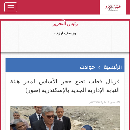
oggle
gation
رئيس التحرير
يوسف ايوب
الرئيسية
حوادث
فريال قطب تضع حجر الأساس لمقر هيئة
النيابة الإدارية الجديد بالإسكندرية (صور)
الخميس، 10 مايو 2018 02:29 م