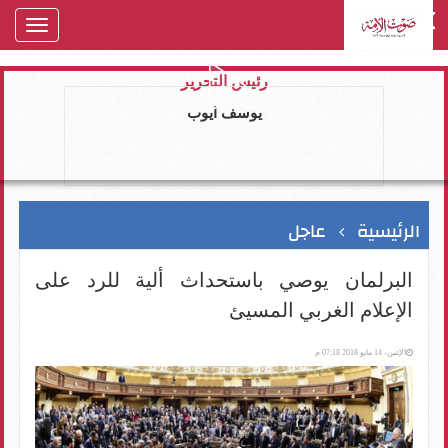
oggle
gation
رئيس التحرير
يوسف ايوب
الرئيسية
عاجل
البرلمان يوصي باستحداث ألية للرد على
الإعلام الغربي المسيئ
الإثنين، 14 مايو 2018 07:18 م