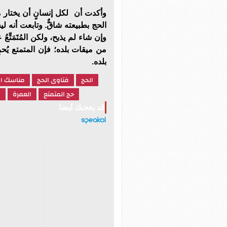
وأكدت أن لكل إنسانٍ أن يختار م
الحج بطبيعته شاقٌّ. وتابعت أنه ل
وإن شاء لم يذبح، ولكن المُتَمَتّ
من ميقات بلده؛ فإن المتمتع يُح
بلده.
الحج
فتاوى الحج
مناسك ال
حج المتمتع
العمرة
ا
قد يعجبك ايضا