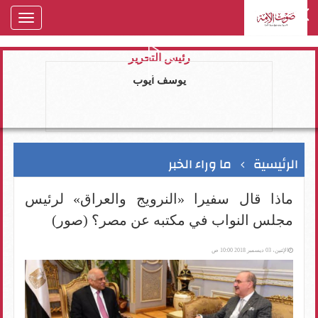
oggle
gation
رئيس التحرير
يوسف ايوب
الرئيسية
ما وراء الخبر
ماذا قال سفيرا «النرويج والعراق» لرئيس
مجلس النواب في مكتبه عن مصر؟ (صور)
الإثنين، 03 ديسمبر 2018 10:00 ص