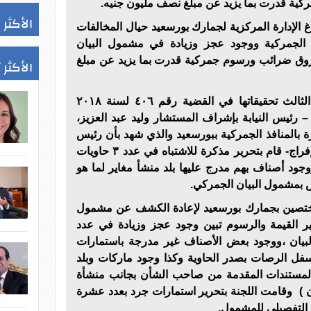
كية قدرت بما يزيد عن مبلغ نصف مليون جنيه.
الأكثر 
لاغ الإدارة المركزية لجمارك بورسعيد حيال المخالفات
الجمركية ووجود عجز وزيادة في مشمول البيان
وق ضرائب ورسوم جمركية قدرت بما يزيد عن مبلغ
الأكثر 
باشرت نيابة بورسعيد - القسم الثالث تحقيقاتها في القضية رقم ٤٠٦ لسنة ٢٠١٨
رئيس النيابة بإشراف المستشار وليد عبد العزيز،
رة بالمنافذ الجمركية ببورسعيد والذي شهد بأن رئيس
مباحث المنفذ الجمركي -منفذ الإفراج- قام بتحرير مذكرة للاشتباه في عدد ٣ حاويات
وجود أصناف بهم مدرج عليها بلد منشأ مغاير لما هو
ص بمشمول البيان الجمركي.
ختصين بجمارك بورسعيد لإعادة الكشف عن مشمول
ير القيمة والرسوم تبين وجود عجز وزيادة في عدد
البيان ،ووجود بعض الأصناف غير مدرجة باستمارات
أسفل الرصات بصدر الحاوية وكذا وجود ماركات وبلد
المستندات المقدمة من صاحب الشأن بجانب منشأة
ابان ) وقامت اللجنة بتحرير استمارات جرد بعدد عشرة
 التفصيلي للمشمول.