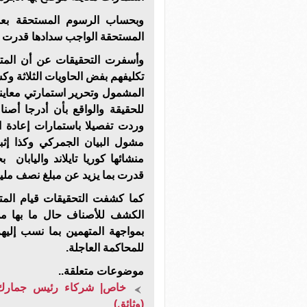
وبحساب الرسوم المستحقة بعد
المستحقة الواجب سدادها قدرت ب
وأسفرت التحقيقات عن أن المتهم
تكليفهم بفض الحاويات الثلاثة 
المشمول وتحرير استمارتي معاينة 
للحقيقة والواقع بأن أدرجا أصن
وردت تفصيلا باستمارات إعادة 
مشول البيان الجمركي وكذا إثب
منشائها كوريا تايلاند واليابا
قدرت بما يزيد عن مبلغ نصف ملي
كما كشفت التحقيقات قيام المتهم
الكشف للأصناف حال ما بها من ب
بمواجهة المتهمين بما نسب إليهم
للمحاكمة العاجلة.
موضوعات متعلقة..
خاص| شركاء رئيس جمارك 
(وثائق)