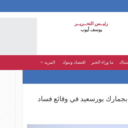
رئيــس التحــريــر
يوسف أيوب
تباك
ما وراء الخبر
اقتصاد وبنوك
المزيد
ط 3 عاملين بجمارك بورسعيد في وقائع فساد