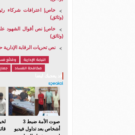
خاص| اعترافات شركاء رئ
(وثائق)
خاص| نص أقوال الشهود على
(وثائق)
نص تحريات الرقابة الإدارية
النيابة الإدارية
وقائع فس
مكافحة الفساد
جمار
قد يعجبك ايضا
صوت الأمة ضبط 3
لخر
أشخاص بعد تداول فيديو
قائ