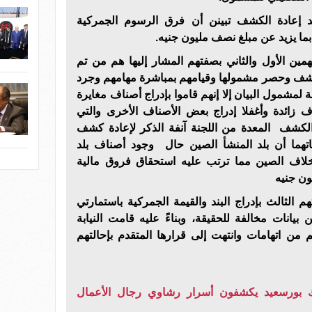
 إعادة الكشف تبينن أن فرق الرسوم الجمركية
ما يزيد عن مبلغ نصف مليون جنيه.
ين الأول والثاني بصفتهم المشار إليها هم من تم
وكشف وحصر مشمولها وقيامهم بمباشرة مهامهم وجرد
لمشمول البيان إلا إنهم قاموا بإدراج أصناف مغايرة
اف زائدة وأغفلا إدراج بعض الأصناف الأخرى والتي
الكشف المعدة من اللجنة آنفة الذكر لإعادة كشف
اتهما أن بلد المنشأ الصين حال وجود أصناف بلد
ن بخلاف الصين مما ترتب عليه استحقاق فروق مالية
ون جنيه
 الثالث بإدراج البند والقيمة الجمركية باستمارتي
يانات مخالفة للحقيقة، وبناءً عليه قامت النيابة
 من اتهامات وانتهت إلى قرارها المتقدم بإحالتهم
بورسعيد يكشفون أسرار رشاوي رجال الأعمال