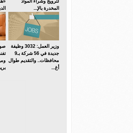
لترويج وشراء المواد
«هن
المخدرة بالإ...
الدب
وزير العمل: 3032 وظيفة
صوت
جديدة في 56 شركة بـ9
تفن
محافظات.. والتقديم طوال
ومي
أغ...
بريط