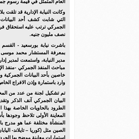
العام المتمثل في قيمة رسوم جمر
وكانت النيابة الإدارية قد تلقت ب
التي شابت كشف أحد البيانات 
الجمركي ترتب عليه استحقاق فر
نصف مليون جنيه.
بمعرفة المستشار محمد موسى – 
مدير النيابة، واستمعت لمدير إدا
خاصين بأحد البيانات الجمركية و
وارد باستمارة وإذن الافراج الخا
تم تشكيل لجنة من عدد من الم
البيان الجمركي آنف الذكر وتقد
الطرود بالحاويات الخاصة بهذا 
المعاينة الأولى تلاحظ وجودها ب
المنشأة مختلفة عما هو مدرج ب
الصين مثل (كوريا – تايلاند- الي
استمارات معاينة موضح بها الجرد