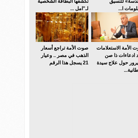
دسة» لتنسيق
تكشفها البطاقة الشخصية
لومات ا...
لـ"امل ...
 الأمة الاستعلامات
صوت الأمة تراجع أسعار
د ادعاءات ذا صن
الذهب في مصر .. وعيار
رور حول علاج سيدة
21 يسجل هذا الرقم
انية...