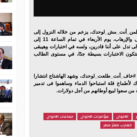
من_أنت_مش_لوحدك، يزعم من خلاله النزول إلى
الشوارع وإحداث أعمال الفوضى والإرهاب، يوم الأربعاء في تمام الساعة 11 إلى
ر أولى تدل على أننا قادرين، ولسه في اختبارات وهيبقى
هتكون الاختبارات بسيطة جدًا، في مستوى الطالب
اج #خاف_أنت_طلعت_لوحدك، وشهد الهاشتاج انتشارا
 لأطماع قلة استباحوا الدماء وساهموا فى تدمير
من سعوا لبيع أوطانهم من أجل دولارات.
الاخوان
مؤامرات الاخوان
جماعات الاخوان
الهارب معتز مطر