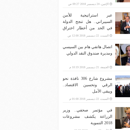
الإثنين، 24 ديسمبر 2018 09:27 ص
عبر استراتيجية للأمن
السيبراني.. هل تنجح الدولة
في الحد من أخطار اختراق
بنية الاتصالات؟
السبت، 22 ديسمبر 2018 12:00 ص
اتصال هاتفي هام بين السيسي
ومديرة صندوق النقد الدولي
الجمعة، 21 ديسمبر 2018 10:19 م
مشروع شارع 306 نافذة نحو
الرقي وتحسين الاقتصاد..
ويبقى الأمل
السبت، 22 ديسمبر 2018 01:00 م
في مؤتمر صحفي.. وزير
الزراعة يكشف مشروعات
2018 التنموية