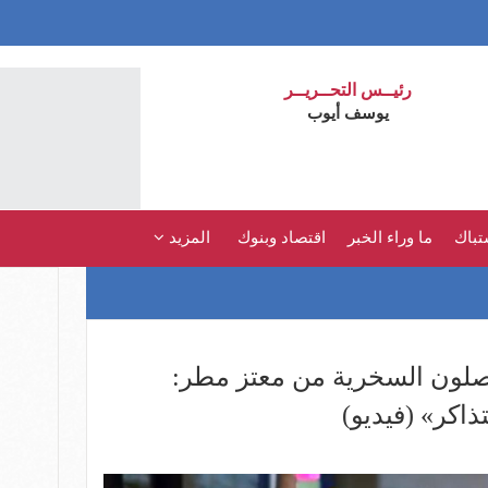
رئيــس التحــريــر
يوسف أيوب
تباك
ما وراء الخبر
اقتصاد وبنوك
المزيد
اصلون السخرية من معتز مطر:
ذاكر» (فيديو)