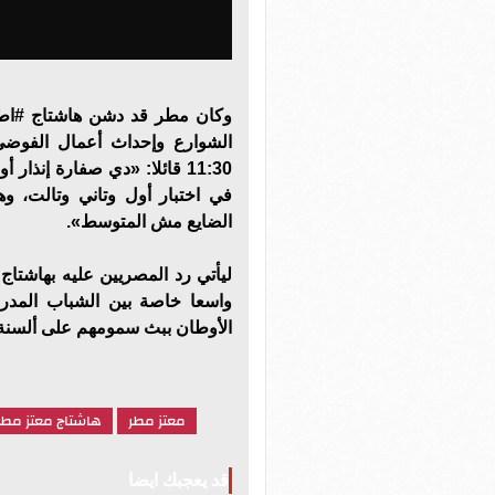
وكان مطر قد دشن هاشتاج #اط
11:30 قائلا: «دي صفارة إنذا
في اختبار أول وتاني وتالت، و
الضايع مش المتوسط».
ليأتي رد المصريين عليه بهاشت
واسعا خاصة بين الشباب المدرك
الأوطان ببث سمومهم على ألسنة 
معتز مطر
هاشتاج معتز مطر
قد يعجبك ايضا