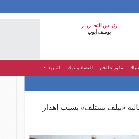
رئيــس التحــريــر
يوسف أيوب
تباك
ما وراء الخبر
اقتصاد وبنوك
المزيد
الية «بيلف يستلف» بسبب إهدار