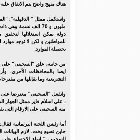
هناك منهج واضح يتم الاتفاق عليه
مليون و 70 الف نسمة و
دولة يمكن استغلالها لتحقيق
للمواطنين و لكن لا توجد موارد 
بحصيلة الموارد.
من جانبه، علق "السجينى" على ح
ايضا بالمحافظات الأخرى، وأر
التشريعية وما يقابلها من مقترح
وانفعل "السجينى" معترضا على ال
، على اسلام فايز ممثل الجهاز ا
منه السجينى على الارقام التى يق
أما رئيس اللجنة البرلمانية فقال
جاين نضيع وقت، لازم البيانات ا
السجينى " انهاء الاجتماع على