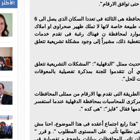
الأكثر 
 حتى توافق الارقام".
واستكمل ممثل " الدقهلية": "المحافظة هى الثالثة فى تعددا السكان الذى يصل الى 6
هى ذات طبيعة خاصة لانها لا تملك ظهير صحراوى او املاك
 موارد لمحافظة ن فهناك رغبة فى تقدم خدمات
لتغطية ذلك، مشيراً إلى وجود مشكلة تشريعية تتعلق
ديث ممثل "الدقهلية": "المشكلات التشريعية تتعلق
ي أن تتقدموا للجنة بمذكرة تفصيلية بالمعوقات
ات للحل".
طريقة التى تقدم بها الارقام من ممثلى المحافظات
لمركزى للمحاسبات بمحافظة الدقهلية عندما استفسر
دمها فقال "فايز": "هى كده ".
: "هذا رابع اجتماع أعقده فى هذا الموضوع، احنا مش
لتى نطلبها تأتى على المستوى المطلوب ". و قرر "
 ان تاتى المحافظات ببيانات واضحة و تفصيلية فى