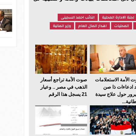
لجنة الادارة المحلية
النائب احمد السجينى
المحليات
اهدار المال العام
وزير المالية
 الأمة الاستعلامات
صوت الأمة تراجع أسعار
د ادعاءات ذا صن
الذهب في مصر .. وعيار
رور حول علاج سيدة
21 يسجل هذا الرقم
انية...