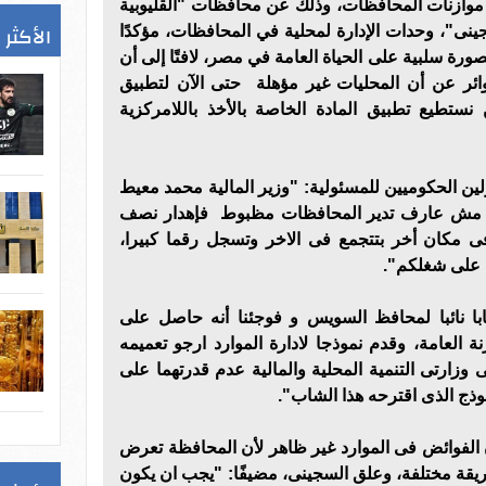
 موازنات المحافظات، وذلك عن محافظات "القليوبية
الأكثر 
سجينى"، وحدات الإدارة لمحلية في المحافظات، مؤكدًا
ة سلبية على الحياة العامة في مصر، لافتًا إلى أن
ئر عن أن المحليات غير مؤهلة حتى الآن لتطبيق
 نستطيع تطبيق المادة الخاصة بالأخذ باللامركزية
ن الحكوميين للمسئولية: "وزير المالية محمد معيط
ك مش عارف تدير المحافظات مظبوط فإهدار نصف
 مكان أخر بتتجمع فى الاخر وتسجل رقما كبيرا،
 على شغلكم".
ا نائبا لمحافظ السويس و فوجئنا أنه حاصل على
ة العامة، وقدم نموذجا لادارة الموارد ارجو تعميمه
زارتى التنمية المحلية والمالية عدم قدرتهما على
موذج الذى اقترحه هذا الشاب".
 الفوائض فى الموارد غير ظاهر لأن المحافظة تعرض
طريقة مختلفة، وعلق السجينى، مضيفًا: "يجب ان يكون