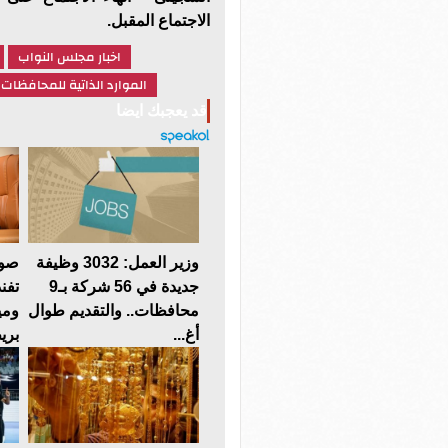
الاجتماع المقبل.
اخبار مجلس النواب
الموارد الذاتية للمحافظات
قد يعجبك ايضا
وزير العمل: 3032 وظيفة
صوت
جديدة في 56 شركة بـ9
تفن
محافظات.. والتقديم طوال
ومي
أغ...
بريط