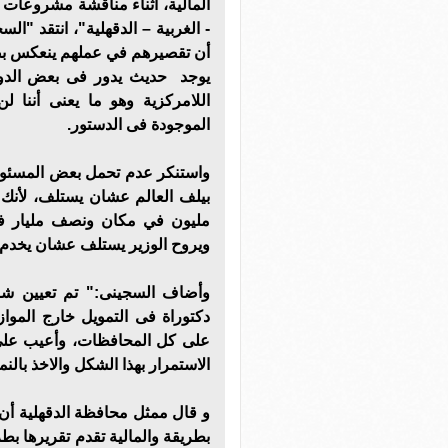
المالية، أثناء مناقشة مشروعات
- الغربية – الدقهلية"، انتقد "ال
أن تقصيرهم في عملهم ينعكس بصور
يوجد حديث يدور فى بعض الدوا
اللامركزية وهو ما يعنى أننا لن
الموجودة فى الدستور.
واستنكر عدم تحمل بعض المسئولي
بيلف العالم عشان يستلف، لأن
مليون في مكان ونصف مليار فى
ويروح الوزير يستلف عشان يخدم
وأضاف السجينى:" تم تعيين شاب
دكتوراة فى التمويل خارج الموازن
على كل المحافظات، وأعيب على و
الاستمرار بهذا الشكل والاخذ بالن
و قال ممثل محافظة الدقهلية أن
بطريقة والمالية تقدم تقريرها ب