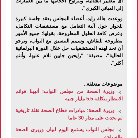
أى معايير انشائية، وتتراوح أحجامها ما بين العمارات
إلي المباني الكبرى".
ووعدت هالة زايد، أعضاء المجلس بعقد جلسة كبيرة
للحوار حول آلية التعامل مع مستشفيات التكامل،
وعرض كافة الحلول المطروحة، بقولها: جميع الأمور
مطروحة للنقاش، وسيتم التنسيق مع النواب، ونرجو
أن نجد لهذه المستشفيات حل خلال الدورة البرلمانية
الحالية"، مضيفة: "رايحين جايين نلام عليها، وأنتم
أكثر".
موضوعات متعلقة..
وزيرة الصحة من مجلس النواب: أنهينا قوائم
الانتظار بتكلفة 5.5 مليار جنيه
وزيرة الصحة: مبادرات قطاع الصحة نقلة تاريخية
لم تحدث على مدار 30 عاما
مجلس النواب يستمع اليوم لبيان وزيرى الصحة
والسياحة