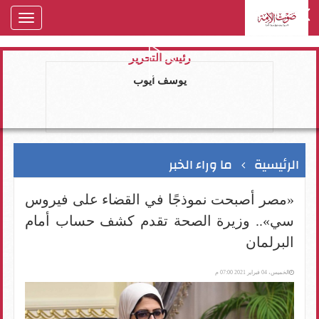
oggle
gation
رئيس التحرير
يوسف ايوب
الرئيسية
ما وراء الخبر
«مصر أصبحت نموذجًا في القضاء على فيروس
سي».. وزيرة الصحة تقدم كشف حساب أمام
البرلمان
الخميس، 04 فبراير 2021 07:00 م