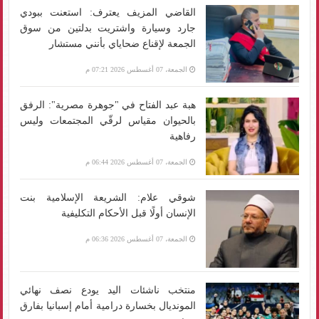
القاضي المزيف يعترف: استعنت ببودي
جارد وسيارة واشتريت بدلتين من سوق
الجمعة لإقناع ضحاياي بأنني مستشار
الجمعة، 07 أغسطس 2026 07:21 م
هبة عبد الفتاح في "جوهرة مصرية": الرفق
بالحيوان مقياس لرقّي المجتمعات وليس
رفاهية
الجمعة، 07 أغسطس 2026 06:44 م
شوقي علام: الشريعة الإسلامية بنت
الإنسان أولًا قبل الأحكام التكليفية
الجمعة، 07 أغسطس 2026 06:36 م
منتخب ناشئات اليد يودع نصف نهائي
المونديال بخسارة درامية أمام إسبانيا بفارق