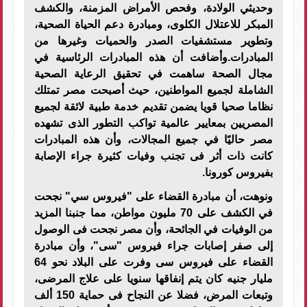
وحديثي الولادة، وفحص الأمراض المزمنة، والكشف
المبكر للاعتلال الكلوى، ومبادرة دعم الحياة الصحية،
وتطوير مستشفيات الصدر والحميات وغيرها من
المبادرات.وأضافت أن هذه المبادرات الرئاسية في
مجال الصحة ساهمت في تحقيق الرعاية الصحية
الشاملة لجميع المواطنين، حيث أصبحت مصر تمتلك
نظاما صحيا قويا يضمن تقديم خدمة طبية لائقة لجميع
المصريين بمعايير عالمية تواكب التطور الذى تشهده
مصر حاليًا في جميع المجالات، وأن هذه المبادرات
كانت ذات أثر فى تجنب وفيات كثيرة جراء الإصابة
بفيروس كورونا.
ونوهت، أن مبادرة القضاء على "فيروس سي" نجحت
في الكشف على 70 مليون مواطن، مما جنبنا المزيد
من الوفيات في الجائحة، وأن مصر نجحت فى الوصول
إلى صفر إصابات جراء فيروس "سى"، وأن مبادرة
القضاء على فيروس سى وفرت على البلاد نحو 64
مليار جنيه كان يتم إنفاقها سنويا على علاج المرضى،
وتبعات المرض، فضلا عن النجاح فى حماية 150 ألف