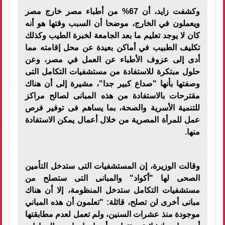
وكشفت زايد، أن 67% من أطباء مصر خارج مصر
ويعملون في الخارج، موضحا أن السبب وقتها هو أنه
كان لا يوجد تعليم ما بعد الجامعة لخبرة الطيب وكذلك
تكليف الطبيب في أماكن بعيدة عن محل إقامته مما
أدى إلى عزوف الأطباء عن العمل في مصر، وعن
حلول مبتكرة للاستفادة من مستشفيات التكامل التى
وصفتها بأنها "صداع كبير جدا"، مشيرة إلى أن هناك
مقترحات بالاستفادة من هذه المبانى لصالح مراكز
للتنمية الأسرية والصحة، بما يساهم فى توفير فرص
عمل للمرأة المصرية من خلال أعمال يمكن الاستفادة
منها.
وقالت الوزيرة، إن المستشفيات التى ستدخل التأمين
الصحى لها "أكواد" والمبانى التى ستصلح من
مستشفيات التكامل ستدخل المنظومة، إلا أن هناك
مبانى أخرى لن تصلح، قائلة: "تعلمون أن هذه المباني
موجودة منذ عشرات السنين، ولم تعمل لعدم مطابقتها