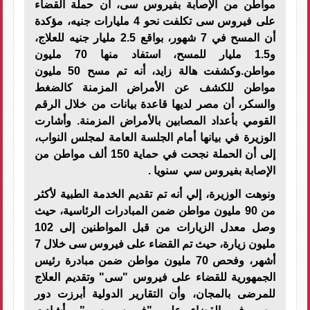
مواطن من الإصابة بفيروس سى، أن حملة القضاء
على فيروس سى تكلفت نحو 4 مليارات جنيه، مؤكدة
أن المسح في 7 شهور، بواقع 2.5 مليار جنيه للعلاج،
و1.5 مليار للمسح، استفاد منها 70 مليون
مواطن.وكشفت هالة زايد، أنه تم مسح 50 مليون
مواطن للكشف عن الأمراض المزمنة كالضغط
والسكر، أن مصر لديها قاعدة بيانات من خلال الرقم
القومي بأعداد المصابين بالأمراض المزمنة. وأشارت
الوزيرة في بيانها أمام الجلسة العامة لمجلس النواب،
إلى أن الحملة نجحت في حماية 150 ألف مواطن من
الإصابة بفيروس سي سنويا .
ونوهت الوزيرة، إلي أنه تم تقديم الخدمة الطبية لأكثر
من 90 مليون مواطن ضمن المبادرات الرئاسية، حيث
وصل معدل الزيارات من قبل المواطنين إلى 102
مليون زيارة، حيث تم القضاء على فيروس سى خلال 7
أشهر، وفحص 70 مليون مواطن ضمن مبادرة رئيس
الجمهورية للقضاء على فيروس "سى" وتقديم العلاج
للمرضى بالمجان، وأن التقارير الدولية أبرزت دور