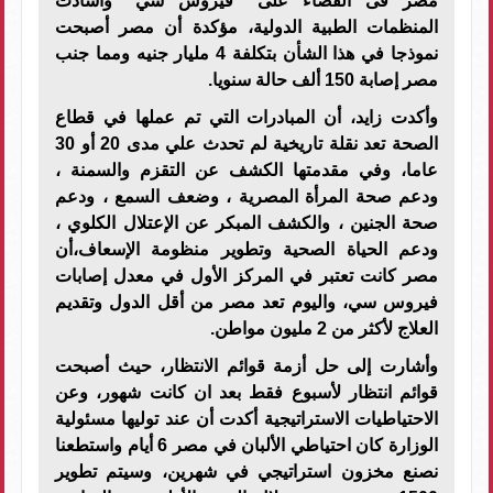
مصر فى القضاء على "فيروس سي" وأشادت
المنظمات الطبية الدولية، مؤكدة أن مصر أصبحت
نموذجا في هذا الشأن بتكلفة 4 مليار جنيه ومما جنب
مصر إصابة 150 ألف حالة سنويا.
وأكدت زايد، أن المبادرات التي تم عملها في قطاع
الصحة تعد نقلة تاريخية لم تحدث علي مدى 20 أو 30
عاما، وفي مقدمتها الكشف عن التقزم والسمنة ،
ودعم صحة المرأة المصرية ، وضعف السمع ، ودعم
صحة الجنين ، والكشف المبكر عن الإعتلال الكلوي ،
ودعم الحياة الصحية وتطوير منظومة الإسعاف،أن
مصر كانت تعتبر في المركز الأول في معدل إصابات
فيروس سي، واليوم تعد مصر من أقل الدول وتقديم
العلاج لأكثر من 2 مليون مواطن.
وأشارت إلى حل أزمة قوائم الانتظار، حيث أصبحت
قوائم انتظار لأسبوع فقط بعد ان كانت شهور، وعن
الاحتياطيات الاستراتيجية أكدت أن عند توليها مسئولية
الوزارة كان احتياطي الألبان في مصر 6 أيام واستطعنا
نصنع مخزون استراتيجي في شهرين، وسيتم تطوير