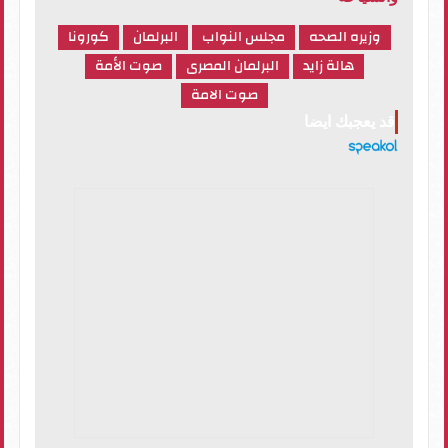
وزيره الصحه
مجلس النواب
البرلمان
كورونا
هالة زايد
البرلمان المصرى
صوت الأمة
صوت الامة
قد يعجبك ايضا