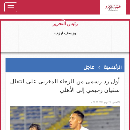
oggle
gation
رئيس التحرير
يوسف ايوب
الرئيسية
عاجل
أول رد رسمى من الرجاء المغربى على انتقال
سفيان رحيمي إلى الأهلي
الإثنين، 21 يونيو 2021 07:38 م