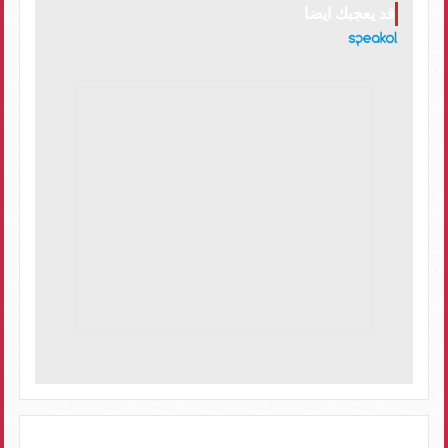
قد يعجبك ايضا