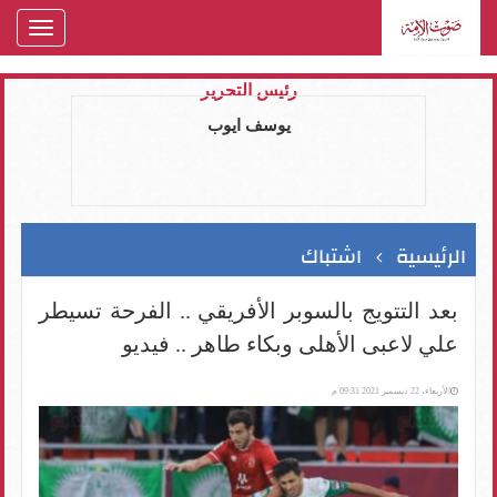
oggle
gation
رئيس التحرير
يوسف ايوب
الرئيسية
اشتباك
بعد التتويج بالسوبر الأفريقي .. الفرحة تسيطر
علي لاعبى الأهلى وبكاء طاهر .. فيديو
الأربعاء، 22 ديسمبر 2021 09:31 م