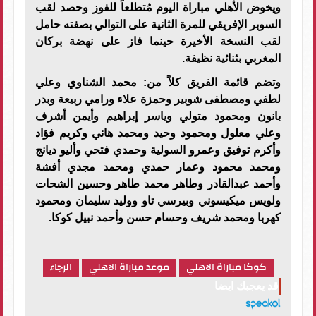
ويخوض الأهلي مباراة اليوم مُتطلعاً للفوز وحصد لقب
السوبر الإفريقي للمرة الثانية على التوالي بصفته حامل
لقب النسخة الأخيرة حينما فاز على نهضة بركان
المغربي بثنائية نظيفة.
وتضم قائمة الفريق كلاً من: محمد الشناوي وعلي
لطفي ومصطفى شوبير وحمزة علاء ورامي ربيعة وبدر
بانون ومحمود متولي وياسر إبراهيم وأيمن أشرف
وعلي معلول ومحمود وحيد ومحمد هاني وكريم فؤاد
وأكرم توفيق وعمرو السولية وحمدي فتحي وأليو ديانج
ومحمد محمود وعمار حمدي ومحمد مجدي أفشة
وأحمد عبدالقادر وطاهر محمد طاهر وحسين الشحات
ولويس ميكيسوني وبيرسي تاو ووليد سليمان ومحمود
كهربا ومحمد شريف وحسام حسن وأحمد نبيل كوكا.
كوكا مباراة الاهلي
موعد مباراة الاهلي
الرجاء
قد يعجبك ايضا