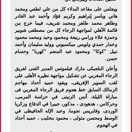
ويجلس على مقاعد البدلاء كل من علي لطفي ومحمد
هاني وياسر إبراهيم وكريم فؤاد وأحمد عبد القادر
وطاهر محمد طاهر ومحمد شريف، فيما خرج من
قائمة الأهلي لمواجهة الرجاء كل من مصطفى شوبير
وحمزة علاء ورامي ربيعة ومحمود وحيد ومحمد محمود
وعمار حمدي ولويس ميكسيوني ووليد سليمان وأحمد
نبيل "كوكا" ومحمود عبد المنعم "كهربا" وحسام
حسن.
وأعلن البلجيكى مارك فيلموتس المدير الفنى لفريق
الرجاء المغربي عن تشكيل مواجهة نظيره الأهلى على
لقب السوبر الإفريقى، ويقود حميد أحداد مهاجم
الزمالك السابق خط هجوم فريق الرجاء المغربي فى
مباراة الليلة، أنس الزنيتى في حراسة المرمى،
وحركاس ، هدهودى ، مدكور، جبيرا في الدفاع وزكريا
الوردى، وفابريس نجوما، وعبد الإله الحافيظى في
الوسط ومحسن متولى ، محمود بنحليب ، حميد أحداد
في الهجوم.