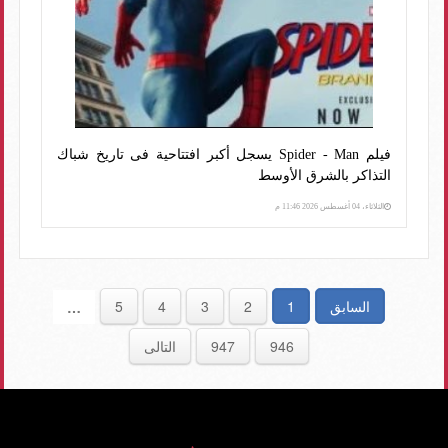
فيلم Spider - Man يسجل أكبر افتتاحية فى تاريخ شباك
التذاكر بالشرق الأوسط
الثلاثاء، 04 أغسطس 2026 11:46 م
السابق
1
2
3
4
5
…
946
947
التالى